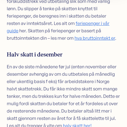
forskuddstrekk ved utbetaling slik som med vanlig
lønn. Du slipper å tenke på skatten knyttet til
feriepenger, de beregnes inn i skatten du betaler
resten av inntektsåret. Les alt om
feriepenger i vår
guide
her. Skatten på feriepenger er basert på
bruttoinntekten din – les mer om
hva bruttoinntekt er
.
Halv skatt i desember
En av de siste månedene før jul (enten november eller
desember avhengig av om du utbetales på månedlig
eller ukentlig basis f eks) får arbeidstakere i Norge
halvt skattetrekk. Du får ikke mindre skatt som mange
tenker, men du trekkes kun for halve måneden. Dette er
mulig fordi skatten du betaler for et år fordeles ut over
de resterende månedene. Du betaler altså litt mer i
skatt gjennom resten av året for å få skattelette til jul.
Les alt du trenger å vite om
halv skatt her!