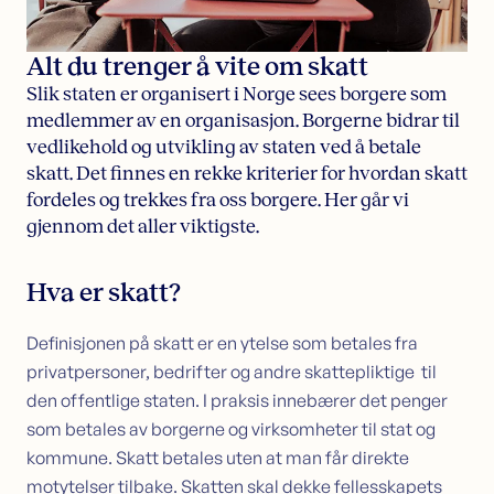
Sikkerhet i bolig
Søk lån med sikkerhet i bolig
Alt du trenger å vite om skatt
Samle dyre lån i boligen
Slik staten er organisert i Norge sees borgere som
Omstartslån
medlemmer av en organisasjon. Borgerne bidrar til
Boliglånskalkulator
vedlikehold og utvikling av staten ved å betale
skatt. Det finnes en rekke kriterier for hvordan skatt
Kundeservice
fordeles og trekkes fra oss borgere. Her går vi
Kontakt oss
gjennom det aller viktigste.
Guider
Artikler
Bankordlisten
Hva er skatt?
Definisjonen på skatt er en ytelse som betales fra
privatpersoner, bedrifter og andre skattepliktige til
den offentlige staten. I praksis innebærer det penger
som betales av borgerne og virksomheter til stat og
kommune. Skatt betales uten at man får direkte
motytelser tilbake. Skatten skal dekke fellesskapets