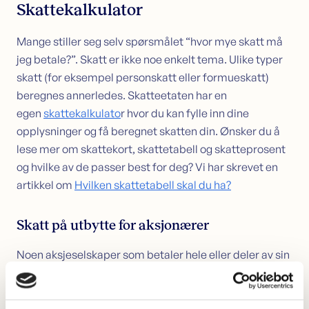
Skattekalkulator
Mange stiller seg selv spørsmålet “hvor mye skatt må
jeg betale?”. Skatt er ikke noe enkelt tema. Ulike typer
skatt (for eksempel personskatt eller formueskatt)
beregnes annerledes. Skatteetaten har en
egen
skattekalkulato
r hvor du kan fylle inn dine
opplysninger og få beregnet skatten din. Ønsker du å
lese mer om skattekort, skattetabell og skatteprosent
og hvilke av de passer best for deg? Vi har skrevet en
artikkel om
Hvilken skattetabell skal du ha?
Skatt på utbytte for aksjonærer
Noen aksjeselskaper som betaler hele eller deler av sin
frie egenkapital som utbytte til sine aksjeeiere. Hvis du
eier aksjer må du betale skatt på det utbyttet du
mottar på lik linje med skatt på lønn. For privatpersoner