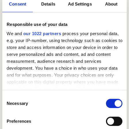
Consent
Details
Ad Settings
About
som eier aksjer skattes du helt likt som vanlig inntekt. I
2022 er skattesatsen på utbytte 22%, men dette
varierer. Skatt på utbyttet betales ved å betale
Responsible use of your data
tilleggsforskuddsskatt.
We and
our 1022 partners
process your personal data,
e.g. your IP-number, using technology such as cookies to
Skatt på pensjon
store and access information on your device in order to
serve personalized ads and content, ad and content
Pensjonister må på generell basis også betale skatt.
measurement, audience research and services
Pensjon, AFP og andre pensjonsytelser er også
development. You have a choice in who uses your data
skattepliktige. Det er likevel lavere skatt på pensjon
and for what purposes. Your privacy choices are only
enn på vanlig lønn fordi trygdeavgiften er mindre.
applicable on this digital property where you have made
Mottar du alderspensjon fra folketrygden eller AFP fra
your choices. You can change or withdraw your consent
any time from the Cookie Declaration or by clicking on
offentlig sektor kan du også få skattefradrag. Hvor mye
Consent
the Privacy trigger icon.
Necessary
du faktisk må betale i skatt som pensjonist varierer ut
Selection
ifra hvor mye pensjon du mottar. Du kan også lese om
If you allow, we would also like to:
hvilke fradrag som er tilgjengelige i vår
Preferences
Collect information about your geographical location
skattefradragsguide
.