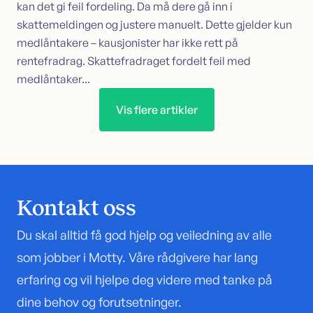
kan det gi feil fordeling. Da må dere gå inn i
skattemeldingen og justere manuelt. Dette gjelder kun
medlåntakere – kausjonister har ikke rett på
rentefradrag. Skattefradraget fordelt feil med
medlåntaker...
Vis flere artikler
Kontakt oss
Du skal alltid få god hjelp og veiledning av alle
som jobber i Motty. Våre rådgivere har lang
erfaring og vil hjelpe deg videre med tanke på
dine behov og forutsetninger.