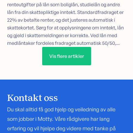
renteutgifter på lån som boliglån, studielån og andre
lån fra din skattepliktige inntekt. Standardfradraget er
22% av betalte renter, og det justeres automatisk i
skattekortet. Sørg for at opplysningene om inntekt, lån
og gjeld i skattemeldingen er korrekte. Ved lån med
medlåntaker fordeles fradraget automatisk 50/50,...
Vis flere artikler
Kontakt oss
Du skal alltid få god hjelp og veiledning av alle
som jobber i Motty. Våre rådgivere har lang
erfaring og vil hjelpe deg videre med tanke på