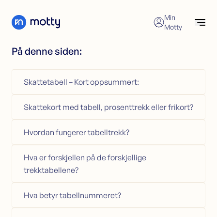
Skip to content
Min
Motty
På denne siden:
Forbrukslån
Søk nå
Søk forbrukslån
Skattetabell – Kort oppsummert:
Refinansiering av forbrukslån
Forbrukslån
Forbrukslånskalkulator
Refinansiering
Skattekort med tabell, prosenttrekk eller frikort?
Kredittkort
Refinansiering
Sikkerhet i bolig
Søk refinansiering
Hvordan fungerer tabelltrekk?
Kundeservice
Refinansiering uten sikkerhet
Refinansiering med sikkerhet
Hva er forskjellen på de forskjellige
Økonomisk hjelp
trekktabellene?
Kredittkort
Hva betyr tabellnummeret?
Søk kredittkort
Kredittkortkalkulator