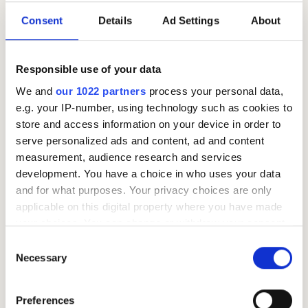
Nei, du velger ikke selv. Skatteetaten fastsetter
Consent
Details
Ad Settings
About
skattetabellen ut fra inntekt, fradrag og andre
opplysninger.
Responsible use of your data
We and
our 1022 partners
process your personal data,
Kan jeg få
baksmell
med
e.g. your IP-number, using technology such as cookies to
tabelltrekk?
store and access information on your device in order to
serve personalized ads and content, ad and content
Ja. Selv med tabelltrekk kan du få
restskatt
dersom
measurement, audience research and services
skattekortet ditt inneholder feil eller mangler. Sørg for
development. You have a choice in who uses your data
å oppdatere skattekortet ved endringer i inntekt eller
and for what purposes. Your privacy choices are only
fradrag.
applicable on this digital property where you have made
your choices. You can change or withdraw your consent
any time from the Cookie Declaration or by clicking on
Unngå restskatt med riktig
Consent
the Privacy trigger icon.
Necessary
Selection
skattetabell
If you allow, we would also like to:
For å unngå restskatt bør du alltid oppdatere
Preferences