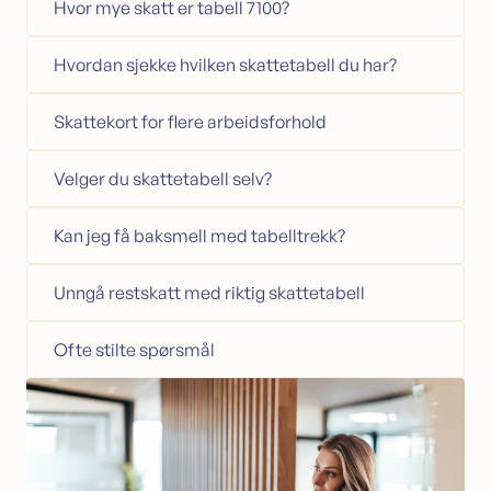
Hvor mye skatt er tabell 7100?
Sikkerhet i bolig
Søk lån med sikkerhet i bolig
Hvordan sjekke hvilken skattetabell du har?
Samle dyre lån i boligen
Omstartslån
Skattekort for flere arbeidsforhold
Boliglånskalkulator
Velger du skattetabell selv?
Kundeservice
Kontakt oss
Guider
Kan jeg få baksmell med tabelltrekk?
Artikler
Bankordlisten
Unngå restskatt med riktig skattetabell
Ofte stilte spørsmål