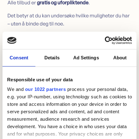
Alle tilbud er
gratis og uforpliktende
.
Det betyr at du kan undersøke hvilke muligheter du har
– uten å binde deg til noe.
Har du inkasso eller betalingsanmerkning?
Selv om økonomien har blitt vanskelig, betyr det ikke
Consent
Details
Ad Settings
About
nødvendigvis at alle muligheter er borte. I noen tilfeller
kan refinansiering brukes til å betale ned inkassosaker
og samle gjeld i ett nytt lån. Når gjelden ryddes opp på
Responsible use of your data
denne måten, kan det også bidra til å håndtere
We and
our 1022 partners
process your personal data,
betalingsanmerkninger over tid.
e.g. your IP-number, using technology such as cookies to
store and access information on your device in order to
Rådgiverne i Motty kjenner bankenes krav og
serve personalized ads and content, ad and content
muligheter, og kan hjelpe deg med å se hvilke løsninger
measurement, audience research and services
som kan være aktuelle i din situasjon.
development. You have a choice in who uses your data
and for what purposes. Your privacy choices are only