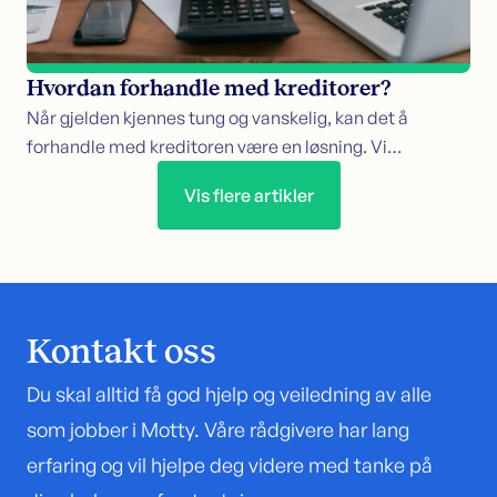
Hvordan forhandle med kreditorer?
Når gjelden kjennes tung og vanskelig, kan det å
forhandle med kreditoren være en løsning. Vi…
Vis flere artikler
Kontakt oss
Du skal alltid få god hjelp og veiledning av alle
som jobber i Motty. Våre rådgivere har lang
erfaring og vil hjelpe deg videre med tanke på