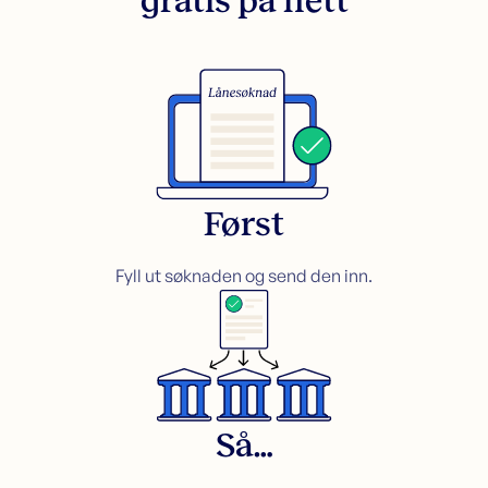
gratis på nett
Sikkerhet i bolig
Søk lån med sikkerhet i bolig
Samle dyre lån i boligen
Omstartslån
Boliglånskalkulator
Kundeservice
Kontakt oss
Først
Guider
Artikler
Fyll ut søknaden og send den inn.
Bankordlisten
Så…