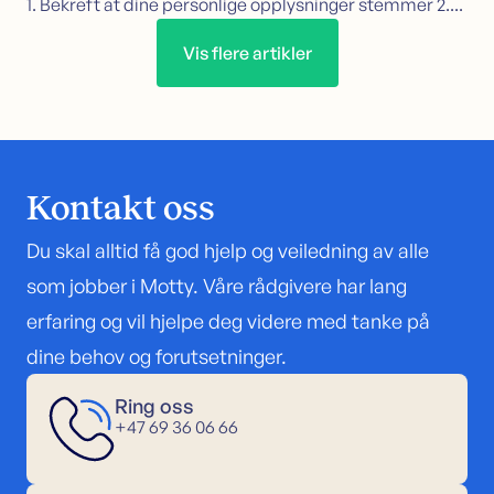
1. Bekreft at dine personlige opplysninger stemmer 2....
Vis flere artikler
Kontakt oss
Du skal alltid få god hjelp og veiledning av alle
som jobber i Motty. Våre rådgivere har lang
erfaring og vil hjelpe deg videre med tanke på
dine behov og forutsetninger.
Ring oss
+47 69 36 06 66