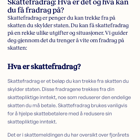
Skattefradrag: Hva er det og hva kan
Sikkerhet i bolig
du få fradrag på?
Søk lån med sikkerhet i bolig
Skattefradrag er penger du kan trekke fra på
Samle dyre lån i boligen
skatten du skylder staten. Du kan få skattefradrag
Omstartslån
på en rekke ulike utgifter og situasjoner. Vi guider
Boliglånskalkulator
deg gjennom det du trenger å vite om fradrag på
skatten:
Kundeservice
Kontakt oss
Hva er skattefradrag?
Guider
Artikler
Skattefradrag er et beløp du kan trekke fra skatten du
Bankordlisten
skylder staten. Disse fradragene trekkes fra din
skattepliktige inntekt, noe som reduserer den endelige
skatten du må betale. Skattefradrag brukes vanligvis
for å hjelpe skattebetalere med å redusere sin
skattepliktige inntekt.
Det er i skattemeldingen du har oversikt over fjorårets