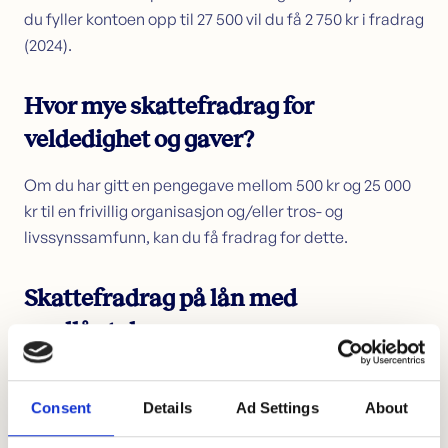
du fyller kontoen opp til 27 500 vil du få 2 750 kr i fradrag
(2024).
Hvor mye skattefradrag for
veldedighet og gaver?
Om du har gitt en pengegave mellom 500 kr og 25 000
kr til en frivillig organisasjon og/eller tros- og
livssynssamfunn, kan du få fradrag for dette.
Skattefradrag på lån med
medlåntaker
Har du et lån sammen med en annen, vil
skattefradraget automatisk bli fordelt 50/50 mellom
Consent
Details
Ad Settings
About
hovedlånetaker og medlånetaker fra 2024. Om