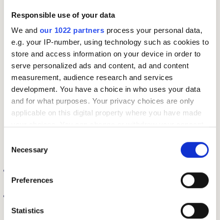
fordelingen av rentefradraget mellom dere ikke skal
Responsible use of your data
være 50/50 må dere begge gå inn i skattemeldingen for
å endre dette. Alle som har lån med noen andre, enten
We and
our 1022 partners
process your personal data,
det er samboer eller en forelder som medlåntaker, må
e.g. your IP-number, using technology such as cookies to
sjekke at fordelingen er riktig i skattekortet og i
store and access information on your device in order to
serve personalized ads and content, ad and content
skattemeldingen.
measurement, audience research and services
Les mer om hvordan du retter opp feil fordeling:
Ble
development. You have a choice in who uses your data
skattefradraget fordelt feil med medlåntaker?
and for what purposes. Your privacy choices are only
applicable on this digital property where you have made
your choices. You can change or withdraw your consent
any time from the Cookie Declaration or by clicking on
Consent
Husk også alltid å..
the Privacy trigger icon.
Necessary
Selection
Sørge for å verifisere alle forhåndsutfylte opplysninger
If you allow, we would also like to:
Preferences
i skattemeldingen.
Collect information about your geographical location
Mange glemmer å kreve fradrag de har rett på, spesielt
which can be accurate to within several meters
små fradrag som kan virke ubetydelige.
Identify your device by actively scanning it for
Statistics