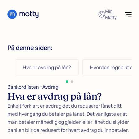
Skip to content
Min
Motty
Forbrukslån
Søk nå
Søk forbrukslån
På denne siden:
Refinansiering av forbrukslån
Forbrukslån
Forbrukslånskalkulator
Refinansiering
Hva er avdrag på lån?
Hvordan regne ut avd
Kredittkort
Refinansiering
Sikkerhet i bolig
Søk refinansiering
Bankordlisten
>
Avdrag
Kundeservice
Refinansiering uten sikkerhet
Hva er avdrag på lån?
Refinansiering med sikkerhet
Økonomisk hjelp
Enkelt forklart er avdrag det du reduserer lånet ditt
med hver gang du betaler på lånet. Det vanligste er at
Kredittkort
man betaler månedlig og gjelden eller lånet du skylder
Søk kredittkort
banken blir da redusert for hvert avdrag du innbetaler.
Kredittkortkalkulator