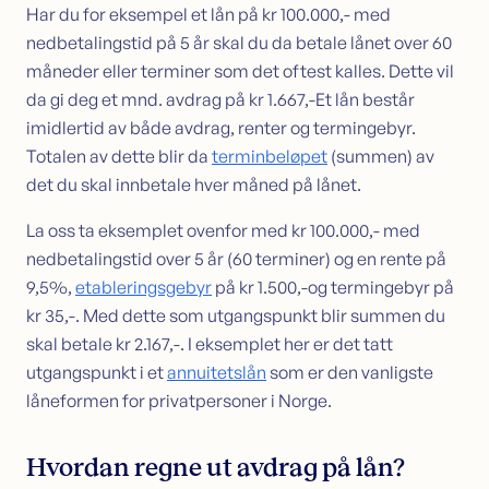
Har du for eksempel et lån på kr 100.000,- med
Sikkerhet i bolig
nedbetalingstid på 5 år skal du da betale lånet over 60
Søk lån med sikkerhet i bolig
måneder eller terminer som det oftest kalles. Dette vil
Samle dyre lån i boligen
da gi deg et mnd. avdrag på kr 1.667,-Et lån består
Omstartslån
imidlertid av både avdrag, renter og termingebyr.
Boliglånskalkulator
Totalen av dette blir da
terminbeløpet
(summen) av
Kundeservice
det du skal innbetale hver måned på lånet.
Kontakt oss
La oss ta eksemplet ovenfor med kr 100.000,- med
Guider
nedbetalingstid over 5 år (60 terminer) og en rente på
Artikler
Bankordlisten
9,5%,
etableringsgebyr
på kr 1.500,-og termingebyr på
kr 35,-. Med dette som utgangspunkt blir summen du
skal betale kr 2.167,-. I eksemplet her er det tatt
utgangspunkt i et
annuitetslån
som er den vanligste
låneformen for privatpersoner i Norge.
Hvordan regne ut avdrag på lån?