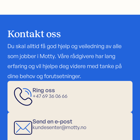
Kontakt oss
Du skal alltid få god hjelp og veiledning av alle
som jobber i Motty. Våre rådgivere har lang
erfaring og vil hjelpe deg videre med tanke på
dine behov og forutsetninger.
Ring oss
+47 69 36 06 66
Send en e-post
kundesenter@motty.no