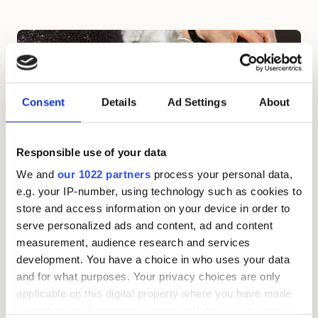
Consent
Details
Ad Settings
About
Responsible use of your data
Hva er reglene for lønnstrekk og hvordan
We and
our 1022 partners
process your personal data,
stoppe det?
e.g. your IP-number, using technology such as cookies to
Lønnstrekk – kort oppsummert: Hva er lønnstrekk?
store and access information on your device in order to
serve personalized ads and content, ad and content
Lønnstrekk er når arbeidsgiver holder tilbake en del av
measurement, audience research and services
en ansatt sin lønn. Det samme gjelder om du får
development. You have a choice in who uses your data
trygdeytelser – da kan du få lønnstrekk ved at NAV
and for what purposes. Your privacy choices are only
trekker pengene før utbetaling. Grunnen til at
applicable on this digital property where you have made
lønnstrekk skjer kan være forskjellige ting, som frivillige
your choices. You can change or withdraw your consent