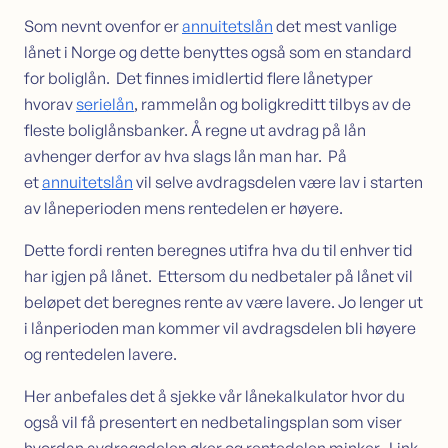
Som nevnt ovenfor er
annuitetslån
det mest vanlige
lånet i Norge og dette benyttes også som en standard
for boliglån. Det finnes imidlertid flere lånetyper
hvorav
serielån
, rammelån og boligkreditt tilbys av de
fleste boliglånsbanker. Å regne ut avdrag på lån
avhenger derfor av hva slags lån man har. På
et
annuitetslån
vil selve avdragsdelen være lav i starten
av låneperioden mens rentedelen er høyere.
Dette fordi renten beregnes utifra hva du til enhver tid
har igjen på lånet. Ettersom du nedbetaler på lånet vil
beløpet det beregnes rente av være lavere. Jo lenger ut
i lånperioden man kommer vil avdragsdelen bli høyere
og rentedelen lavere.
Her anbefales det å sjekke vår lånekalkulator hvor du
også vil få presentert en nedbetalingsplan som viser