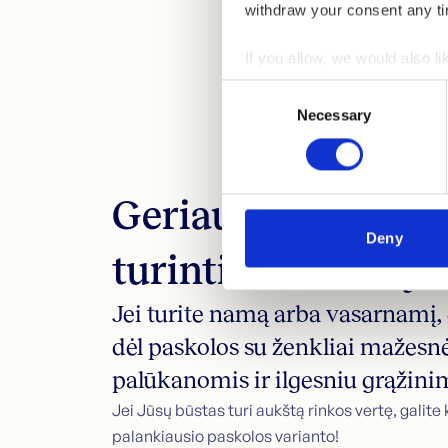
withdraw your consent any tim
If you allow, we would also lik
Collect information abou
Consent
Identify your device by ac
Necessary
Selection
Find out more about how your
We use cookies to personalis
Geriausia paskola
information about your use of
other information that you’ve
Deny
turintiems būstą
Jei turite namą arba vasarnamį, 
dėl paskolos su ženkliai mažes
palūkanomis ir ilgesniu grąžinim
Jei Jūsų būstas turi aukštą rinkos vertę, galite 
palankiausio paskolos varianto!