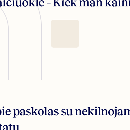
aičiuoklė – Kiek man kain
ie paskolas su nekilnoja
tatu