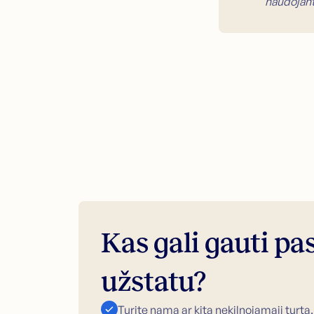
naudojant
Kas gali gauti pa
užstatu?
Turite namą ar kitą nekilnojamąjį turtą.