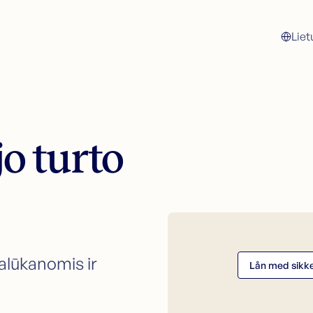
Liet
Refinansavimas
K
Patikrinkite galimybes
Kreipkitės dėl refinansavimo
K
Refinansavimas be užstato
K
Refinansavimas su užstatu
o turto
Konsultavimas finansų klausimais
Klientų aptarnavimas
Susisiekite su mumis
Gidas (NO)
Straipsniai
lūkanomis ir
Bankininkystės žodynas (NO)
Lån med sikker