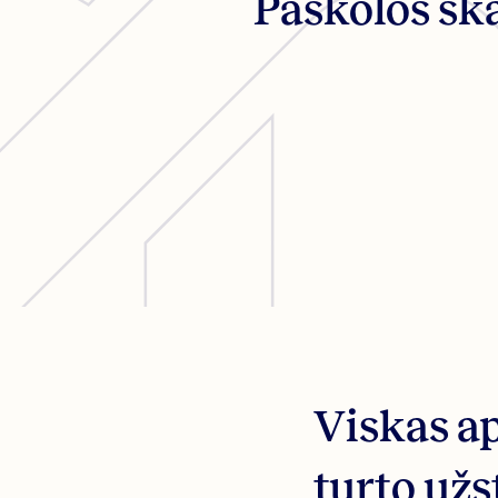
Paskolos sk
Viskas ap
turto užs