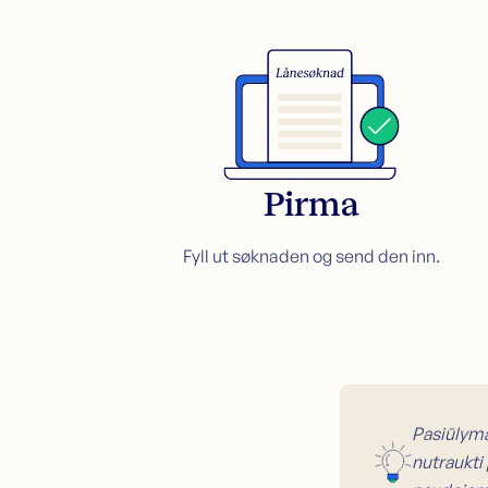
Pirma
Fyll ut søknaden og send den inn.
Pasiūlyma
nutraukti 