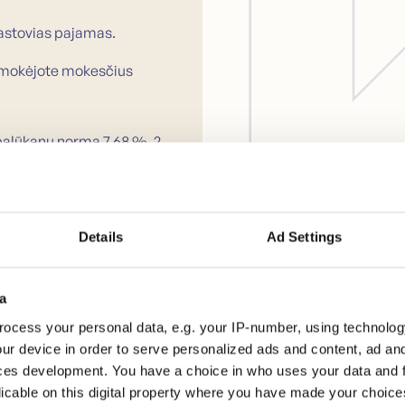
astovias pajamas.
r mokėjote mokesčius
palūkanų norma 7,68 %. 2
aidos: 2 379 341 NOK. Iš
Details
Ad Settings
a
ocess your personal data, e.g. your IP-number, using technolog
ur device in order to serve personalized ads and content, ad a
ces development. You have a choice in who uses your data and 
licable on this digital property where you have made your choic