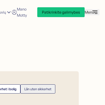
Mano
uvių
Patikrinkite galimybes
Menu
Motty
redito kortelė
reipkitės dėl kredito kortelės
redito kortelės skaičiuoklė (NO)
het i bolig
Lån uten sikkerhet