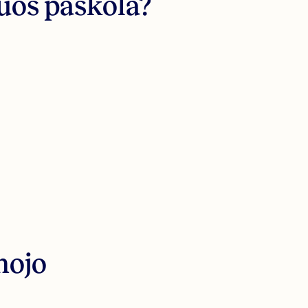
uos paskola?
mojo