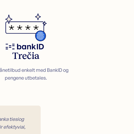
Trečia
lånetilbud enkelt med BankID og
pengene utbetales.
anka tiesiog
r efektyviai,