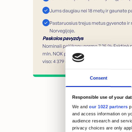
Jums daugiau nei 18 metų ir gaunate p
Pastaruosius trejus metus gyvenote i
Norvegijoje.
Paskolos pavyzdys
Nominali palūkanų norma 7,25 % Faktinė 
mln. NOK paskola, 25 metų laikotarpiui. Išl
viso: 4 379 431 NOK
Consent
Responsible use of your dat
We and
our 1022 partners
pr
and access information on yo
audience research and servi
privacy choices are only app