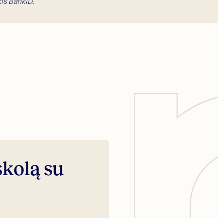
is BankID.
skolą su