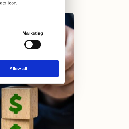
ger icon.
eral meters
Marketing
ails section
.
se our traffic. We also share
ers who may combine it with
 services.
Allow all