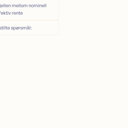
jellen mellom nominell
fektiv rente
stilte spørsmål: