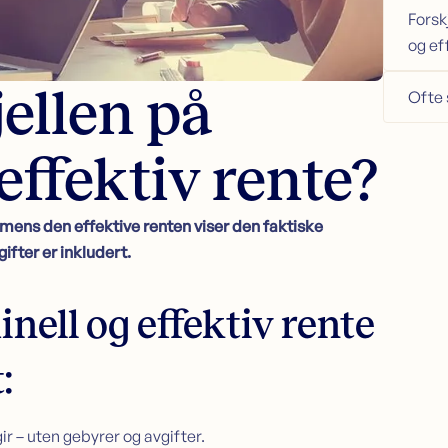
Forsk
og ef
jellen på
Ofte 
effektiv rente?
 mens den effektive renten viser den faktiske
ifter er inkludert.
nell og effektiv rente
:
 – uten gebyrer og avgifter.