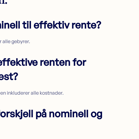
ell til effektiv rente?
 alle gebyrer.
effektive renten for
est?
den inkluderer alle kostnader.
forskjell på nominell og