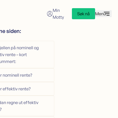
Min
Søk nå
Menu
Motty
ne siden:
redittkort
øk kredittkort
redittkortkalkulator
jellen på nominell og
tiv rente – kort
ummert:
r nominell rente?
r effektiv rente?
an regne ut effektiv
?