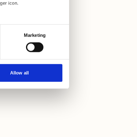
ger icon.
eral meters
Marketing
ails section
.
se our traffic. We also share
ers who may combine it with
 services.
Allow all