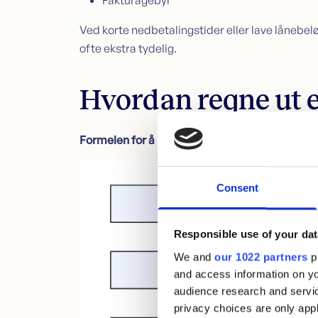
Fakturagebyr
Ved korte nedbetalingstider eller lave lånebelø
ofte ekstra tydelig.
Hvordan regne ut e
Formelen for å beregne effektiv rente ser slik u
Consent
Responsible use of your dat
We and
our 1022 partners
pr
and access information on yo
audience research and servi
privacy choices are only app