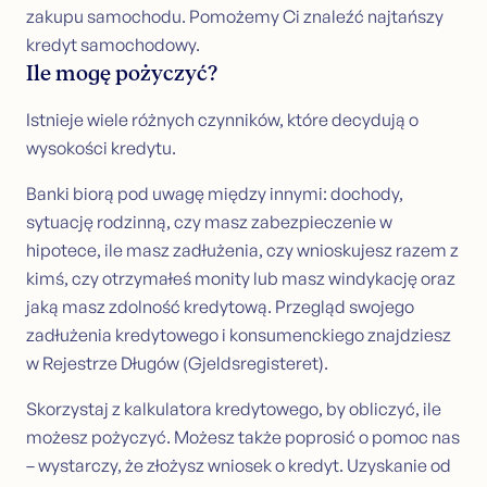
Kalkulator kart kredytowych
zakupu samochodu. Pomożemy Ci znaleźć najtańszy
kredyt samochodowy.
Kredyt hipoteczny
Ile mogę pożyczyć?
Złóż wniosek o kredyt hipoteczny
Refinansowanie pod hipotekę
Istnieje wiele różnych czynników, które decydują o
Pozbądź się windykacji
wysokości kredytu.
Kalkulator kredytu hipotecznego
Banki biorą pod uwagę między innymi: dochody,
Obsługa klienta
sytuację rodzinną, czy masz zabezpieczenie w
Skontaktuj się z nami
hipotece, ile masz zadłużenia, czy wnioskujesz razem z
Przydatne wskazówki (NO)
kimś, czy otrzymałeś monity lub masz windykację oraz
Artykuły
jaką masz zdolność kredytową. Przegląd swojego
Słowniczek (NO)
zadłużenia kredytowego i konsumenckiego znajdziesz
w Rejestrze Długów (Gjeldsregisteret).
Skorzystaj z kalkulatora kredytowego, by obliczyć, ile
możesz pożyczyć. Możesz także poprosić o pomoc nas
– wystarczy, że złożysz wniosek o kredyt. Uzyskanie od