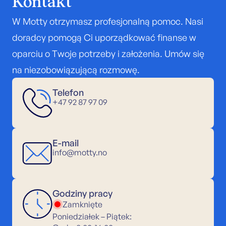
Kontakt
W Motty otrzymasz profesjonalną pomoc. Nasi
doradcy pomogą Ci uporządkować finanse w
oparciu o Twoje potrzeby i założenia. Umów się
na niezobowiązującą rozmowę.
Telefon
+47 92 87 97 09
E-mail
info@motty.no
Godziny pracy
Zamknięte
Poniedziałek – Piątek: