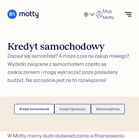
Skip to content
Moje
Motty
Kredyt konsumencki
Kredyt samochodowy
Sprawdź oferty
Złóż wniosek o kredyt konsumencki
Refinansowanie kredytów konsumenckich
Kredyt konsumencki
Zepsuł się samochód? A może czas na zakup nowego?
Kalkulator kredytowy
Refinansowanie
Wydatki związane z samochodem często są
Karta kredytowa
zaskoczeniem i mogą wykraczać poza posiadany
Refinansowanie
Kredyt hipoteczny
budżet. Na szczęście jest na to rozwiązanie!
Złóż wniosek o refinansowanie
Obsługa klienta
Refinansowanie niezabezpieczonych kredytów
Refinansowanie z zabezpieczeniem w
nieruchomości
Kredyt konsumencki
Kredyt hipoteczny
Karta kredytowa
Pomoc finansowa
Karta kredytowa
Złóż wniosek o kartę kredytową
W Motty mamy duże doświadczenie w finansowaniu