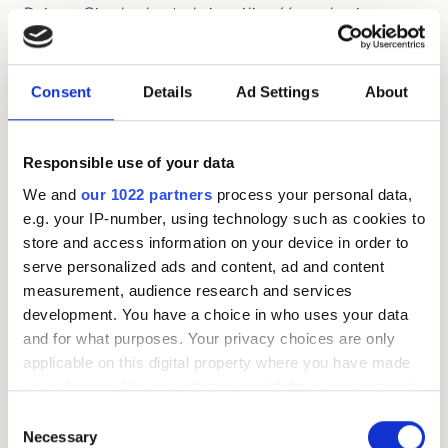
Dajemy Ci pełną kontrolę i możliwość uzyskania
najlepszego kredytu samochodowego z możliwie
najniższym oprocentowaniem i kosztami.
Consent
Details
Ad Settings
About
Spłacasz już zaciągnięty wcześniej kredyt?
W takim przypadku warto rozważyć refinansowanie.
Responsible use of your data
Zaletą refinansowania przy zaciąganiu nowego kredytu
We and
our 1022 partners
process your personal data,
jest to, że wszystkie Twoje zobowiązania łączą się w
e.g. your IP-number, using technology such as cookies to
jeden kredyt. Nie musisz płacić kilku różnych rat z
store and access information on your device in order to
różnym oprocentowaniem i pilnować kilku terminów
serve personalized ads and content, ad and content
płatności. Refinansowanie zapewnia lepszą kontrolę
measurement, audience research and services
nad finansami i niższy koszt kredytu.
development. You have a choice in who uses your data
and for what purposes. Your privacy choices are only
Motty pomaga!
applicable on this digital property where you have made
your choices. You can change or withdraw your consent
Pomagamy uporządkować Twoje finanse. Znamy
any time from the Cookie Declaration or by clicking on
Consent
rynek, a dzięki wieloletniemu doświadczeniu możemy
the Privacy trigger icon.
Necessary
Selection