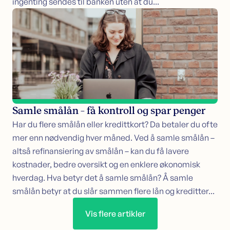
ingenting sendes til banken uten at du...
Samle smålån – få kontroll og spar penger
Har du flere smålån eller kredittkort? Da betaler du ofte
mer enn nødvendig hver måned. Ved å samle smålån –
altså refinansiering av smålån – kan du få lavere
kostnader, bedre oversikt og en enklere økonomisk
hverdag. Hva betyr det å samle smålån? Å samle
smålån betyr at du slår sammen flere lån og kreditter...
Vis flere artikler