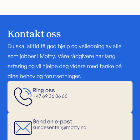
Kontakt oss
Du skal alltid få god hjelp og veiledning av alle
som jobber i Motty. Våre rådgivere har lang
erfaring og vil hjelpe deg videre med tanke på
dine behov og forutsetninger.
Ring oss
+47 69 36 06 66
Send en e-post
kundesenter@motty.no