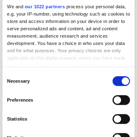
We and
our 1022 partners
process your personal data,
e.g. your IP-number, using technology such as cookies to
store and access information on your device in order to
serve personalized ads and content, ad and content
Nyttige artikler
measurement, audience research and services
development. You have a choice in who uses your data
and for what purposes. Your privacy choices are only
applicable on this digital property where you have made
your choices. You can change or withdraw your consent
any time from the Cookie Declaration or by clicking on
Consent
the Privacy trigger icon.
Necessary
Selection
If you allow, we would also like to:
Preferences
Collect information about your geographical location
which can be accurate to within several meters
Hva betyr lån med sikkerhet i bolig?
Identify your device by actively scanning it for
Statistics
Eier du bolig, kan boligens verdi gi deg mulighet til å
specific characteristics (fingerprinting)
låne penger med lavere rente og lengre
Find out more about how your personal data is processed