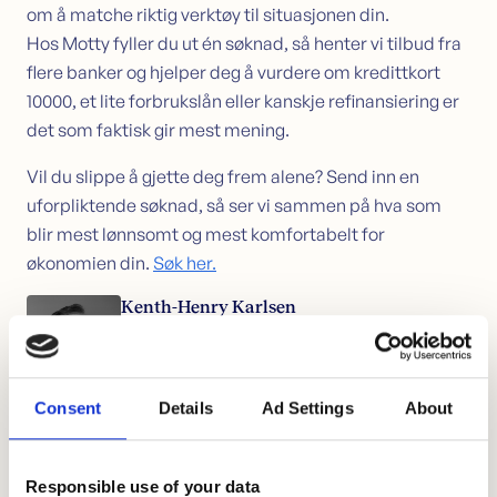
om å matche riktig verktøy til situasjonen din.
Hos Motty fyller du ut én søknad, så henter vi tilbud fra
flere banker og hjelper deg å vurdere om kredittkort
10000, et lite forbrukslån eller kanskje refinansiering er
det som faktisk gir mest mening.
Vil du slippe å gjette deg frem alene? Send inn en
uforpliktende søknad, så ser vi sammen på hva som
blir mest lønnsomt og mest komfortabelt for
økonomien din.
Søk her.
Kenth-Henry Karlsen
Daglig Leder
kenth@motty.no
Les mer om Kenth-Henry
Consent
Details
Ad Settings
About
Del denne guiden
Responsible use of your data