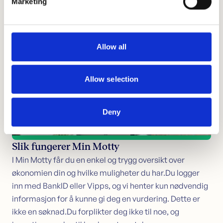
Marketing
nedbetalingstid enn ved lån uten sikkerhet. I Min Motty
and set your preferences in the
details section
.
kan du logge inn og få en enkel oversikt over
boligverdien din, hvor mye du har igjen på boliglånet og
We use cookies to personalise content and ads, to
hva du kan ha mulighet til å låne...
provide social media features and to analyse our traffic.
Allow all
We also share information about your use of our site with
our social media, advertising and analytics partners who
may combine it with other information that you’ve
Allow selection
provided to them or that they’ve collected from your use
of their services.
Deny
Slik fungerer Min Motty
I Min Motty får du en enkel og trygg oversikt over
økonomien din og hvilke muligheter du har.Du logger
inn med BankID eller Vipps, og vi henter kun nødvendig
informasjon for å kunne gi deg en vurdering. Dette er
ikke en søknad.Du forplikter deg ikke til noe, og