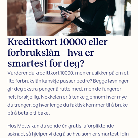
Sikkerhet i bolig
Søk lån med sikkerhet i bolig
Samle dyre lån i boligen
Omstartslån
Boliglånskalkulator
Kredittkort 10000 eller
forbrukslån – hva er
Kundeservice
Kontakt oss
smartest for deg?
Guider
Vurderer du kredittkort 10000, men er usikker på om et
Artikler
lite forbrukslån kanskje passer bedre? Begge løsninger
Bankordlisten
gir deg ekstra penger å rutte med, men de fungerer
helt forskjellig. Nøkkelen er å tenke gjennom hvor mye
du trenger, og hvor lenge du faktisk kommer til å bruke
på å betale tilbake.
Hos Motty kan du sende én gratis, uforpliktende
søknad, så hjelper vi deg å se hva som er smartest i din