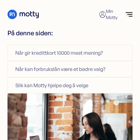
Skip to content
Min
Motty
På denne siden:
Forbrukslån
Søk nå
Søk forbrukslån
Når gir kredittkort 10000 mest mening?
Refinansiering av forbrukslån
Forbrukslån
Forbrukslånskalkulator
Refinansiering
Når kan forbrukslån være et bedre valg?
Kredittkort
Refinansiering
Sikkerhet i bolig
Søk refinansiering
Slik kan Motty hjelpe deg å velge
Kundeservice
Refinansiering uten sikkerhet
Refinansiering med sikkerhet
Økonomisk hjelp
Kredittkort
Søk kredittkort
Kredittkortkalkulator