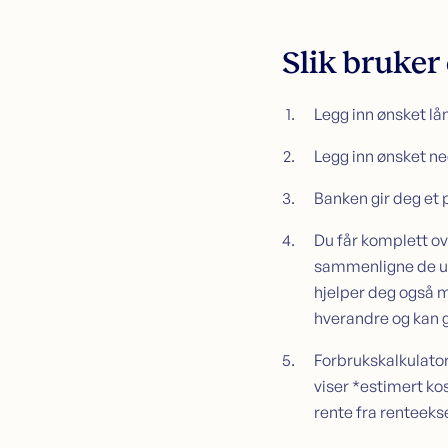
Slik bruker
Legg inn ønsket lån
Legg inn ønsket ned
Banken gir deg et 
Du får komplett ov
sammenligne de uli
hjelper deg også 
hverandre og kan g
Forbrukskalkulator
viser *estimert k
rente fra renteeks