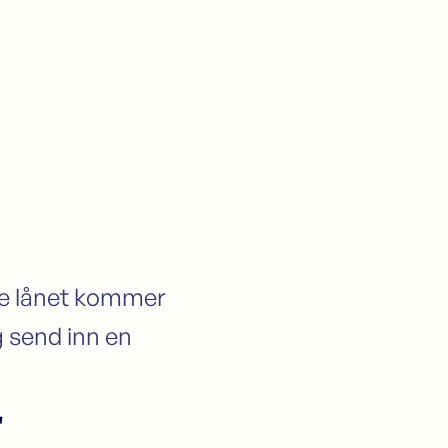
mye lånet kommer
og send inn en
r