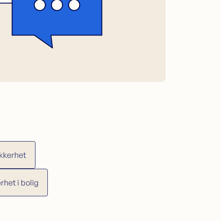
ikkerhet
het i bolig