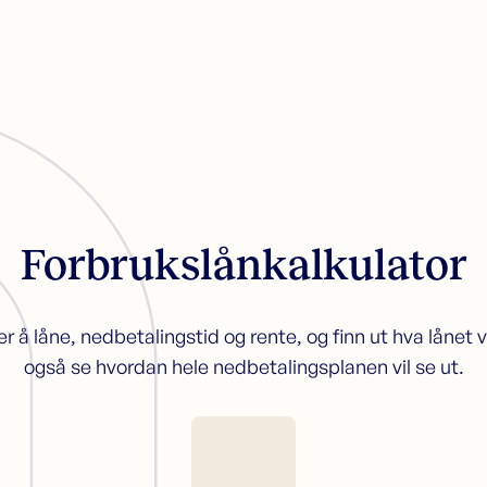
Refinansiering
K
Søk nå
Søk refinansiering
S
Refinansiering uten sikkerhet
K
Refinansiering med sikkerhet
Økonomisk hjelp
Forbrukslånkalkulator
Kundeservice
Kontakt oss
å låne, nedbetalingstid og rente, og finn ut hva lånet 
Guider
også se hvordan hele nedbetalingsplanen vil se ut.
Artikler
Bankordlisten