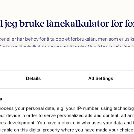
l jeg bruke lånekalkulator for f
r eller har behov for å ta opp et forbrukslån, men som er us
erfor er lånekalkulatoren smart å bruke. Ved å bruke vår lånekal
et billigste forbrukslånet, og få et estimert prisoverslag på h
g.
Details
Ad Settings
el på forbrukslån
a
ocess your personal data, e.g. your IP-number, using technolog
net ditt vil variere utfra hvor mye du låner og hvor lang nedbet
ur device in order to serve personalized ads and content, ad a
brukslån kan se sånn her ut:
ces development. You have a choice in who uses your data and 
licable on this digital property where you have made your choic
er 15 år, koster det 35 923 kroner hvis den effektive renten er p