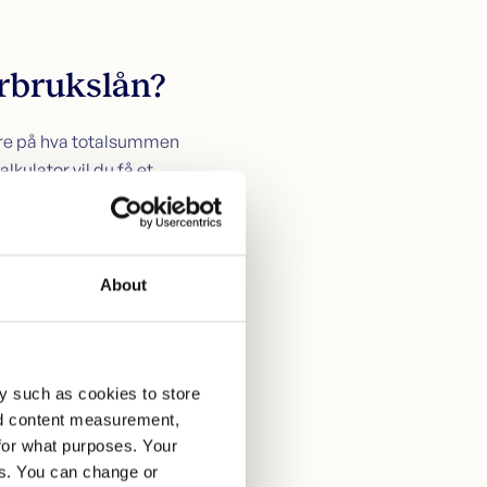
orbrukslån?
ikre på hva totalsummen
kulator vil du få et
va forbrukslånet kommer
About
y such as cookies to store
alingstid du har. Et
nd content measurement,
for what purposes. Your
es. You can change or
å 15.87%. Det vil si at