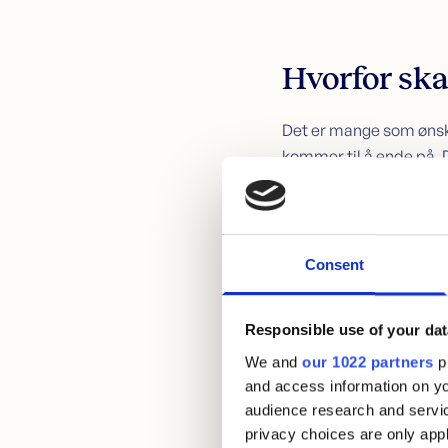
Hvorfor ska
Det er mange som ønske
kommer til å ende på. D
enkelt overblikk over d
til å koste deg månedli
Consent
Priseksemp
Responsible use of your dat
We and
our 1022 partners
pr
Kostnaden på forbrukslå
and access information on yo
priseksempel på et for
audience research and servi
privacy choices are only app
Om du låner 25 000 kr ov