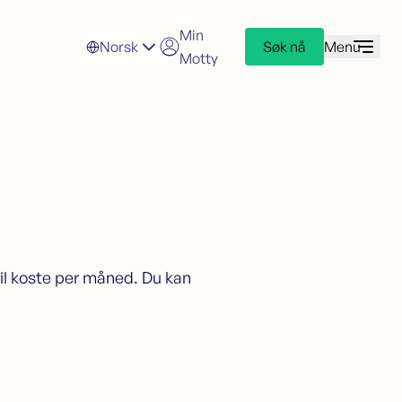
Min
Norsk
Søk nå
Menu
Motty
redittkort
øk kredittkort
redittkortkalkulator
vil koste per måned. Du kan