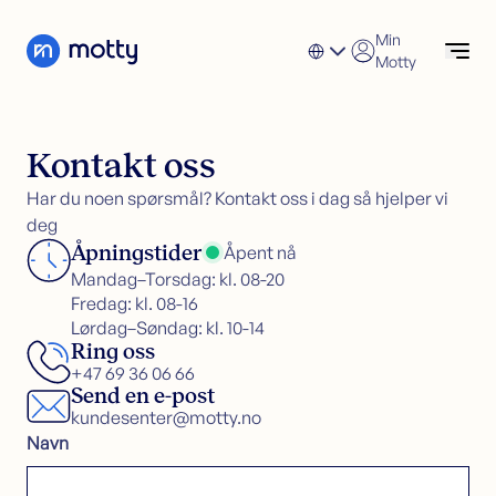
Skip to content
Min
Motty
Forbrukslån
Kontakt oss
Søk nå
Søk forbrukslån
Refinansiering av forbrukslån
Forbrukslån
Har du noen spørsmål? Kontakt oss i dag så hjelper vi
Forbrukslånskalkulator
deg
Refinansiering
Åpningstider
Åpent nå
Kredittkort
Refinansiering
Mandag–Torsdag: kl. 08-20
Sikkerhet i bolig
Søk refinansiering
Fredag: kl. 08-16
Kundeservice
Refinansiering uten sikkerhet
Lørdag–Søndag: kl. 10-14
Refinansiering med sikkerhet
Ring oss
+47 69 36 06 66
Økonomisk hjelp
Send en e-post
kundesenter@motty.no
Kredittkort
Navn
Søk kredittkort
Kredittkortkalkulator