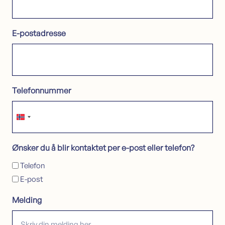
Sikkerhet i bolig
Søk lån med sikkerhet i bolig
E-postadresse
Samle dyre lån i boligen
Omstartslån
Boliglånskalkulator
Kundeservice
Telefonnummer
Kontakt oss
Guider
Artikler
Norway
Bankordlisten
+47
Ønsker du å blir kontaktet per e-post eller telefon?
Telefon
E-post
Melding