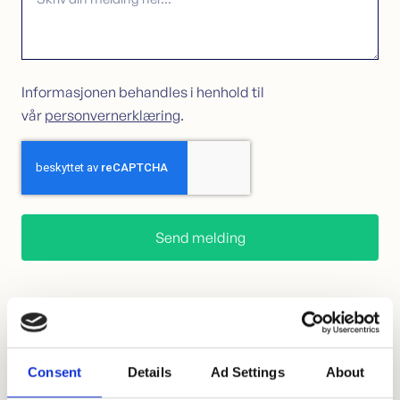
Informasjonen behandles i henhold til
vår
personvernerklæring
.
Ofte stilte spørsmål
Consent
Details
Ad Settings
About
Det er ikke bare-bare å vite alt om lånesøknader og -