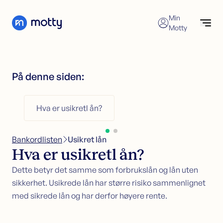
Skip to content
Min
Motty
Forbrukslån
Søk nå
Søk forbrukslån
På denne siden:
Refinansiering av forbrukslån
Forbrukslån
Forbrukslånskalkulator
Refinansiering
Hva er usikretl ån?
Kredittkort
Refinansiering
Sikkerhet i bolig
Søk refinansiering
Bankordlisten
>
Usikret lån
Kundeservice
Refinansiering uten sikkerhet
Hva er usikretl ån?
Refinansiering med sikkerhet
Økonomisk hjelp
Dette betyr det samme som forbrukslån og lån uten
sikkerhet. Usikrede lån har større risiko sammenlignet
Kredittkort
med sikrede lån og har derfor høyere rente.
Søk kredittkort
Kredittkortkalkulator