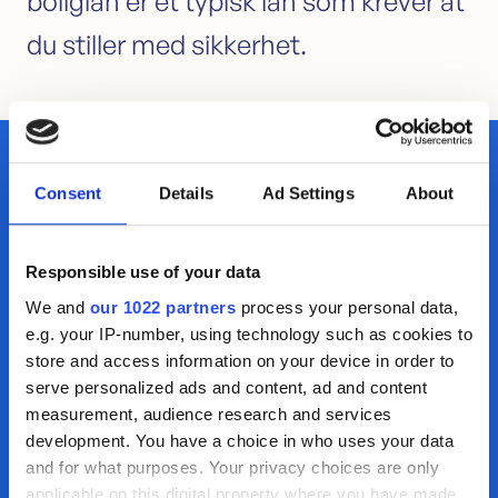
boliglån er et typisk lån som krever at
Sikkerhet i bolig
du stiller med
sikkerhet
.
Søk lån med sikkerhet i bolig
Samle dyre lån i boligen
Omstartslån
Boliglånskalkulator
Kontakt oss
Kundeservice
Consent
Details
Ad Settings
About
Kontakt oss
Du skal alltid få god hjelp og veiledning av alle
Guider
Artikler
som jobber i Motty. Våre rådgivere har lang
Responsible use of your data
Bankordlisten
erfaring og vil hjelpe deg videre med tanke på
We and
our 1022 partners
process your personal data,
e.g. your IP-number, using technology such as cookies to
dine behov og forutsetninger.
store and access information on your device in order to
Ring oss
serve personalized ads and content, ad and content
+47 69 36 06 66
measurement, audience research and services
development. You have a choice in who uses your data
and for what purposes. Your privacy choices are only
applicable on this digital property where you have made