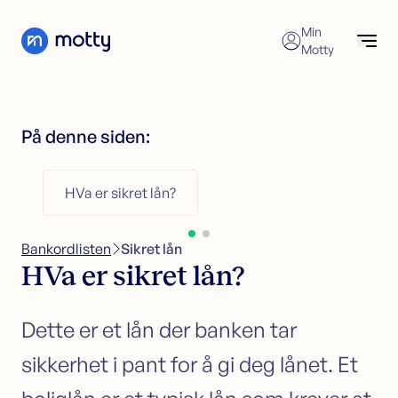
Skip to content
Min
Motty
Forbrukslån
Søk nå
Søk forbrukslån
På denne siden:
Refinansiering av forbrukslån
Forbrukslån
Forbrukslånskalkulator
Refinansiering
HVa er sikret lån?
Kredittkort
Refinansiering
Sikkerhet i bolig
Søk refinansiering
Bankordlisten
>
Sikret lån
Kundeservice
Refinansiering uten sikkerhet
HVa er sikret lån?
Refinansiering med sikkerhet
Økonomisk hjelp
Dette er et lån der banken tar
Kredittkort
sikkerhet i
pant
for å gi deg lånet. Et
Søk kredittkort
Kredittkortkalkulator