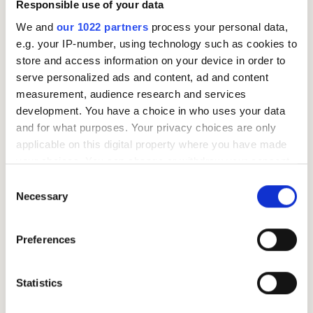
Responsible use of your data
trekker pengene før utbetaling. Grunnen til at
lønnstrekk skjer kan være forskjellige ting, som frivillige
We and
our 1022 partners
process your personal data,
avtaler, gjeld eller lovpålagte...
e.g. your IP-number, using technology such as cookies to
store and access information on your device in order to
serve personalized ads and content, ad and content
measurement, audience research and services
development. You have a choice in who uses your data
and for what purposes. Your privacy choices are only
applicable on this digital property where you have made
your choices. You can change or withdraw your consent
any time from the Cookie Declaration or by clicking on
Consent
5 tips for å bli kvitt kredittkortgjeld
the Privacy trigger icon.
Necessary
Selection
Har du høy kredittkortgjeld? Den har nemlig ofte høye
renter, og bør derfor prioriteres fremfor andre lån. Vi
If you allow, we would also like to:
Preferences
gir deg 5 tips til hvordan du kan bli kvitt
Collect information about your geographical location
kredittkortgjelden fortere! 1 – Prioritér nedbetaling av
which can be accurate to within several meters
Identify your device by actively scanning it for
kredittkortgjelden Tips nummer én for å bli kvitt
Statistics
specific characteristics (fingerprinting)
kredittkortgjeld, er å prioritere å betale ned denne hver