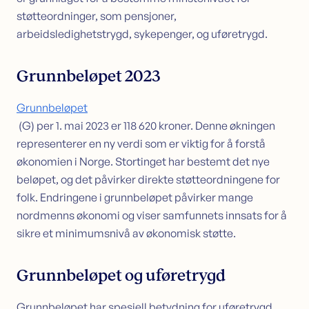
støtteordninger, som pensjoner,
Sikkerhet i bolig
arbeidsledighetstrygd, sykepenger, og uføretrygd.
Søk lån med sikkerhet i bolig
Samle dyre lån i boligen
Omstartslån
Grunnbeløpet 2023
Boliglånskalkulator
Grunnbeløpet
Kundeservice
(G) per 1. mai 2023 er 118 620 kroner. Denne økningen
Kontakt oss
representerer en ny verdi som er viktig for å forstå
Guider
økonomien i Norge. Stortinget har bestemt det nye
Artikler
beløpet, og det påvirker direkte støtteordningene for
Bankordlisten
folk. Endringene i grunnbeløpet påvirker mange
nordmenns økonomi og viser samfunnets innsats for å
sikre et minimumsnivå av økonomisk støtte.
Grunnbeløpet og uføretrygd
Grunnbeløpet har spesiell betydning for uføretrygd,