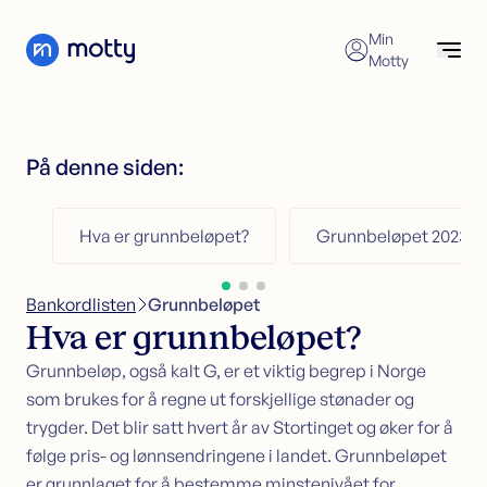
Skip to content
Min
Motty
Forbrukslån
Søk nå
Søk forbrukslån
På denne siden:
Refinansiering av forbrukslån
Forbrukslån
Forbrukslånskalkulator
Refinansiering
Hva er grunnbeløpet?
Grunnbeløpet 2023
Kredittkort
Refinansiering
Sikkerhet i bolig
Søk refinansiering
Bankordlisten
>
Grunnbeløpet
Kundeservice
Refinansiering uten sikkerhet
Hva er grunnbeløpet?
Refinansiering med sikkerhet
Økonomisk hjelp
Grunnbeløp, også kalt G, er et viktig begrep i Norge
som brukes for å regne ut forskjellige stønader og
Kredittkort
trygder. Det blir satt hvert år av Stortinget og øker for å
Søk kredittkort
følge pris- og lønnsendringene i landet. Grunnbeløpet
Kredittkortkalkulator
er grunnlaget for å bestemme minstenivået for