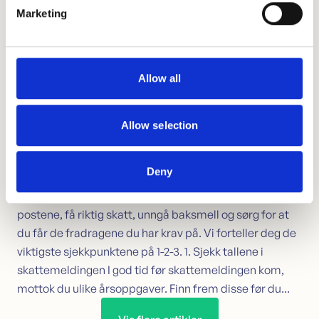
Find out more about how your personal data is processed
måned. Etter at...
Marketing
and set your preferences in the
details section
.
We use cookies to personalise content and ads, to
provide social media features and to analyse our traffic.
Allow all
We also share information about your use of our site with
our social media, advertising and analytics partners who
may combine it with other information that you’ve
Allow selection
provided to them or that they’ve collected from your use
Behøver du hjelp til skattemelding? Les våre
of their services.
Deny
3 tips her!
Ikke stol på at skattemeldingen er helt korrekt. Sjekk
postene, få riktig skatt, unngå baksmell og sørg for at
du får de fradragene du har krav på. Vi forteller deg de
viktigste sjekkpunktene på 1-2-3. 1. Sjekk tallene i
skattemeldingen I god tid før skattemeldingen kom,
mottok du ulike årsoppgaver. Finn frem disse før du...