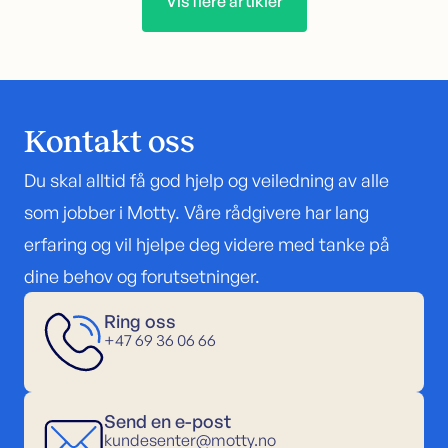
Vis flere artikler
Kontakt oss
Du skal alltid få god hjelp og veiledning av alle
som jobber i Motty. Våre rådgivere har lang
erfaring og vil hjelpe deg videre med tanke på
dine behov og forutsetninger.
Ring oss
+47 69 36 06 66
Send en e-post
kundesenter@motty.no