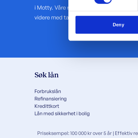
i Motty. Våre rådgivere har lang erfaring og
We use cookies to personalis
information about your use of
videre med tanke på dine behov og foruts
other information that you’ve
Deny
Søk lån
Forbrukslån
Refinansiering
Kredittkort
Lån med sikkerhet i bolig
Priseksempel: 100 000 kr over 5 år | Effektiv re