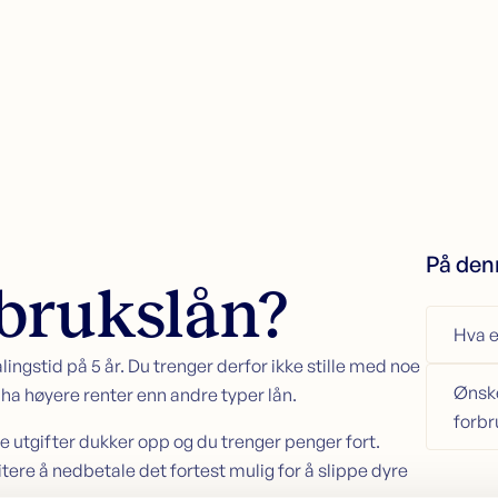
Refinansiering
K
Søk nå
Søk refinansiering
S
Refinansiering uten sikkerhet
K
Refinansiering med sikkerhet
Økonomisk hjelp
På den
rbrukslån?
Kundeservice
Hva e
Kontakt oss
ingstid på 5 år. Du trenger derfor ikke stille med noe
Guider
Ønske
Artikler
et ha høyere renter enn andre typer lån.
Bankordlisten
forbr
te utgifter dukker opp og du trenger penger fort.
itere å nedbetale det fortest mulig for å slippe dyre