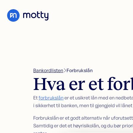
Skip to content
Forbrukslån
Søk forbrukslån
Refinansiering av forbrukslån
Forbrukslån
Forbrukslånskalkulator
Refinansiering
Kredittkort
Bankordlisten
>
Forbrukslån
Sikkerhet i bolig
Hva er et fo
Kundeservice
Sikkerhet i bolig
Søk lån med sikkerhet i bolig
Et
forbrukslån
er et usikret lån med en nedbetal
Samle dyre lån i boligen
Omstartslån
i sikkerhet til banken, men til gjengjeld vil lån
Boliglånskalkulator
Forbrukslån er et godt alternativ når uforutset
Samtidig er det et høyrisikolån, og du bør prior