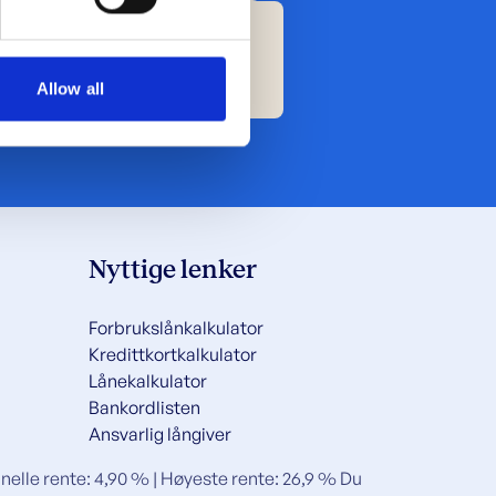
se our traffic. We also share
Torsdag: kl. 08-20
ers who may combine it with
kl. 08-16
øndag: kl. 10-14
 services.
Allow all
Nyttige lenker
Forbrukslånkalkulator
Kredittkortkalkulator
Lånekalkulator
Bankordlisten
Ansvarlig långiver
ominelle rente: 4,90 % | Høyeste rente: 26,9 % Du