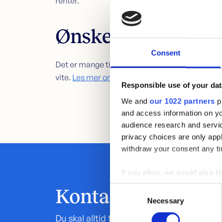
renter.
Ønsker du å vite m
Consent
Det er mange ting folk lurer på om forbrukslån. 
vite.
Les mer om forbrukslån her.
Responsible use of your dat
We and
our 1022 partners
pr
and access information on yo
audience research and servi
privacy choices are only app
withdraw your consent any tim
If you allow, we would also lik
Collect information abou
Consent
Kontakt oss
Identify your device by ac
Necessary
Selection
Find out more about how your
Du skal alltid få god hjelp og veiledning a