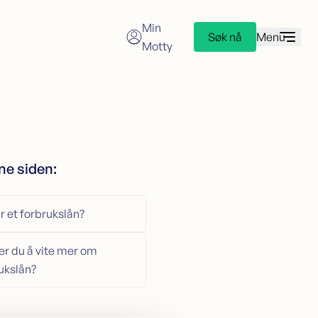
Min
Søk nå
Menu
Motty
redittkort
øk kredittkort
redittkortkalkulator
ne siden:
r et forbrukslån?
r du å vite mer om
ukslån?