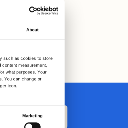
About
y such as cookies to store
nd content measurement,
for what purposes. Your
es. You can change or
ger icon.
eral meters
Send en e-post
Marketing
kundesenter@motty.no
ails section
.