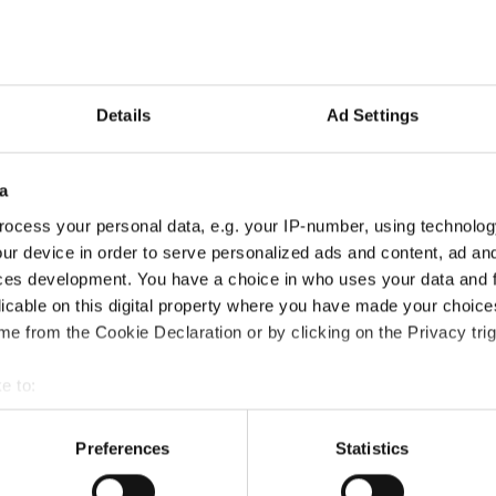
er om forbrukslån?
Details
Ad Settings
Vi har laget en guide som tar for seg alt du trenger å
a
ocess your personal data, e.g. your IP-number, using technolog
ur device in order to serve personalized ads and content, ad a
ces development. You have a choice in who uses your data and 
licable on this digital property where you have made your choic
e from the Cookie Declaration or by clicking on the Privacy trig
e to:
t your geographical location which can be accurate to within sev
Ring oss
tively scanning it for specific characteristics (fingerprinting)
Preferences
Statistics
+47 69 36 06 66
 personal data is processed and set your preferences in the
det
v alle som jobber