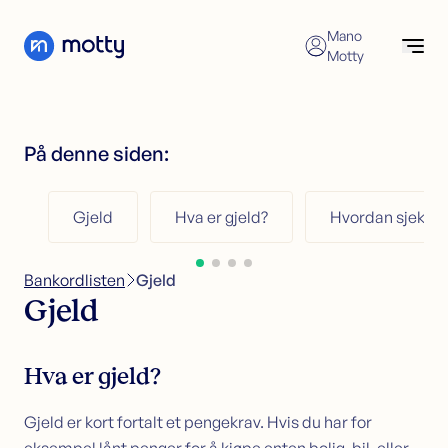
Skip to content
Mano
Motty
Vartojimo paskola
Patikrinkite galimybes
Kreipkitės dėl vartojimo paskolos
På denne siden:
Vartojimo paskolų refinansavimas
Vartojimo paskola
Vartojimo paskolos skaičiuoklė
Refinansavimas
Gjeld
Hva er gjeld?
Hvordan sjekke 
Kredito kortelė
Refinansavimas
Būsto paskola
Kreipkitės dėl refinansavimo
Bankordlisten
>
Gjeld
Klientų aptarnavimas
Refinansavimas be užstato
Gjeld
Refinansavimas su užstatu
Konsultavimas finansų klausimais
Hva er gjeld?
Kredito kortelė
Kreipkitės dėl kredito kortelės
Gjeld er kort fortalt et pengekrav. Hvis du har for
Kredito kortelės skaičiuoklė (NO)