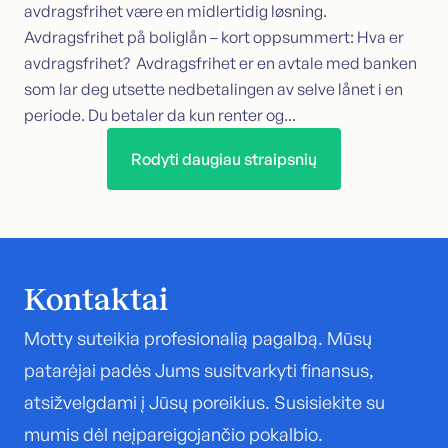
avdragsfrihet være en midlertidig løsning.
Avdragsfrihet på boliglån – kort oppsummert: Hva er
avdragsfrihet? Avdragsfrihet er en avtale med banken
som lar deg utsette nedbetalingen av selve lånet i en
periode. Du betaler da kun renter og...
Rodyti daugiau straipsnių
Kontaktai
Motty suteikia profesionalią pagalbą. Mūsų
patarėjai padės Jums susitvarkyti finansus,
atsižvelgdami į Jūsų poreikius. Susisiekite su
mumis dėl neįpareigojančio pokalbio.