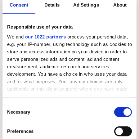
går til nedbetaling av gjeld – på den måten vil du
Consent
Details
Ad Settings
About
raskare bli kvitt gjelden.
Responsible use of your data
We and
our 1022 partners
process your personal data,
e.g. your IP-number, using technology such as cookies to
Naudingi straipsniai
store and access information on your device in order to
serve personalized ads and content, ad and content
measurement, audience research and services
development. You have a choice in who uses your data
and for what purposes. Your privacy choices are only
applicable on this digital property where you have made
your choices. You can change or withdraw your consent
any time from the Cookie Declaration or by clicking on
Consent
the Privacy trigger icon.
Necessary
Selection
If you allow, we would also like to:
Preferences
Hva er reglene for lønnstrekk og hvordan
Collect information about your geographical location