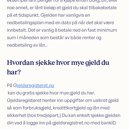
eksempel lånt penger for å kjøpe enten bolig, bil, eller
noe annet, er lånt beløp et gjeld du skal tilbakebetale
Būsto paskola
Pasiskolinkite būstui
på et tidspunkt. Gjelden har vanligvis en
Sujunkite turimas paskolas
nedbetalingsplan med en dato på når det skal være
Omstartslån
innbetalt. Det er vanlig å betale ned en fast minimum
Būsto paskolos skaičiuoklė
sum i måneden som består av både renter og
nedbetaling av lån..
Klientų aptarnavimas
Susisiekite su mumis
Gidas (NO)
Hvordan sjekke hvor mye gjeld du
Straipsniai
har?
Bankininkystės žodynas (NO)
På G
jeldsregisteret.no
kan du gratis sjekke hvor mye gjeld du har.
Gjeldsregisteret henter inn uppgifter om usikret gjeld
så som forbruksgjeld, kredittkortgjeld og lån med
sikkerhet (hos tredjepart.) Du kan enkelt sjekke gjelden
din ved å logge inn på gjeldsregistret.no med bankID.