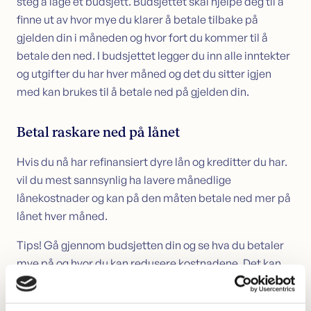
steg å lage et budsjett. Budsjettet skal hjelpe deg til å
finne ut av hvor mye du klarer å betale tilbake på
gjelden din i måneden og hvor fort du kommer til å
betale den ned. I budsjettet legger du inn alle inntekter
og utgifter du har hver måned og det du sitter igjen
med kan brukes til å betale ned på gjelden din.
Betal raskare ned på lånet
Hvis du nå har refinansiert dyre lån og kreditter du har.
vil du mest sannsynlig ha lavere månedlige
lånekostnader og kan på den måten betale ned mer på
lånet hver måned.
Tips! Gå gjennom budsjetten din og se hva du betaler
mye på og hvor du kan redusere kostnadene. Det kan
hende du bruker unødvendig mye penger på klær eller
nye dingser. Gjør da om budsjettet slik at mer penger