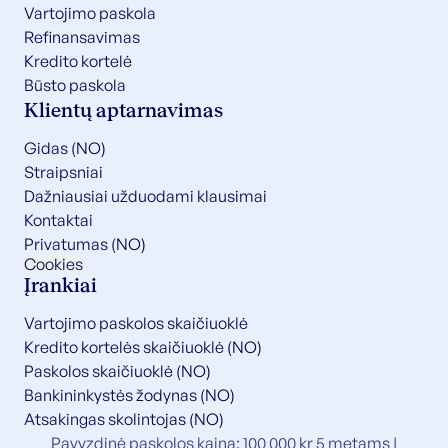
Vartojimo paskola
Refinansavimas
Kredito kortelė
Būsto paskola
Klientų aptarnavimas
Gidas (NO)
Straipsniai
Dažniausiai užduodami klausimai
Kontaktai
Privatumas (NO)
Cookies
Įrankiai
Vartojimo paskolos skaičiuoklė
Kredito kortelės skaičiuoklė (NO)
Paskolos skaičiuoklė (NO)
Bankininkystės žodynas (NO)
Atsakingas skolintojas (NO)
Pavyzdinė paskolos kaina: 100 000 kr 5 metams |