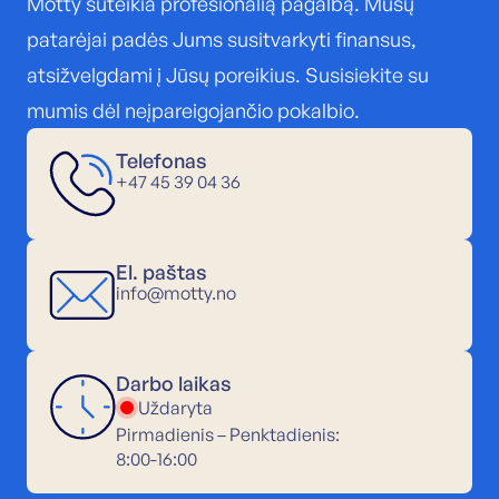
Motty suteikia profesionalią pagalbą. Mūsų
patarėjai padės Jums susitvarkyti finansus,
atsižvelgdami į Jūsų poreikius. Susisiekite su
mumis dėl neįpareigojančio pokalbio.
Telefonas
+47 45 39 04 36
El. paštas
info@motty.no
Darbo laikas
Uždaryta
Pirmadienis – Penktadienis:
8:00-16:00