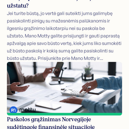
užstatu?
Jei turite būstą, jo vertė gali suteikti jums galimybę
pasiskolinti pinigų su mažesnėmis palūkanomis ir
ilgesniu grąžinimo laikotarpiu nei su paskola be
užstato. Mano Motty galite prisijungti ir gauti paprastą
apžvalgą apie savo būsto vertę, kiek jums liko sumokėti
už būsto paskolą ir kokią sumą galite pasiskolinti su
būsto užstatu. Prisijunkite prie Mano Motty ir...
Paskolos grąžinimas Norvegijoje
sudėtingoje finansinėje situacijoje