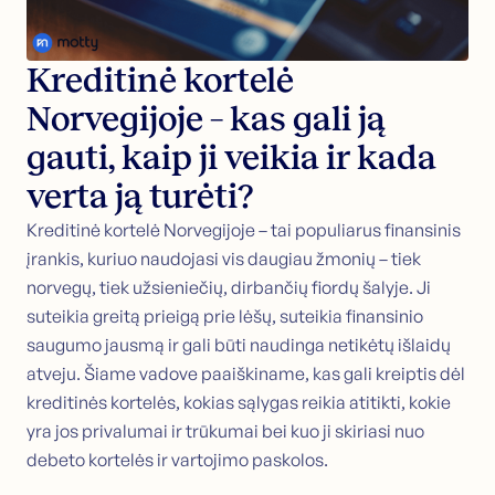
Kreditinė kortelė
Norvegijoje – kas gali ją
gauti, kaip ji veikia ir kada
verta ją turėti?
Kreditinė kortelė Norvegijoje – tai populiarus finansinis
įrankis, kuriuo naudojasi vis daugiau žmonių – tiek
norvegų, tiek užsieniečių, dirbančių fiordų šalyje. Ji
suteikia greitą prieigą prie lėšų, suteikia finansinio
saugumo jausmą ir gali būti naudinga netikėtų išlaidų
atveju. Šiame vadove paaiškiname, kas gali kreiptis dėl
kreditinės kortelės, kokias sąlygas reikia atitikti, kokie
yra jos privalumai ir trūkumai bei kuo ji skiriasi nuo
debeto kortelės ir vartojimo paskolos.