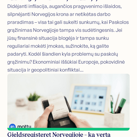
Didėjanti infliacija, augančios pragyvenimo išlaidos,
silpnėjanti Norvegijos krona ar netikėtas darbo
praradimas – visa tai gali sukelti sunkumų, kai Paskolos
grąžinimas Norvegijoje tampa vis sudėtingesnis. Jei
jūsų finansinė situacija blogėja ir tampa sunku
reguliariai mokėti įmokas, sužinokite, ką galite
padaryti. Kodėl šiandien kyla problemų su paskolų
grąžinimu? Ekonominiai iššūkiai Europoje, pokovidinė
situacija ir geopolitiniai konfliktai...
Gjeldsregisteret Norvegijoje – ką verta