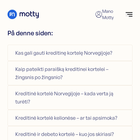
Skip to content
Mano
Motty
På denne siden:
Vartojimo paskola
Patikrinkite galimybes
Kreipkitės dėl vartojimo paskolos
Kas gali gauti kreditinę kortelę Norvegijoje?
Vartojimo paskolų refinansavimas
Vartojimo paskola
Vartojimo paskolos skaičiuoklė
Refinansavimas
Kaip pateikti paraišką kreditinei kortelei –
Kredito kortelė
Refinansavimas
žingsnis po žingsnio?
Būsto paskola
Kreipkitės dėl refinansavimo
Klientų aptarnavimas
Refinansavimas be užstato
Kreditinė kortelė Norvegijoje – kada verta ją
Refinansavimas su užstatu
turėti?
Konsultavimas finansų klausimais
Kreditinė kortelė kelionėse – ar tai apsimoka?
Kredito kortelė
Kreipkitės dėl kredito kortelės
Kreditinė ir debeto kortelė – kuo jos skiriasi?
Kredito kortelės skaičiuoklė (NO)