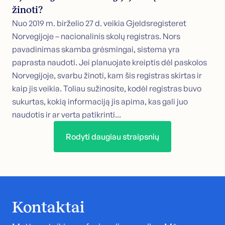
žinoti?
Nuo 2019 m. birželio 27 d. veikia Gjeldsregisteret
Norvegijoje – nacionalinis skolų registras. Nors
pavadinimas skamba grėsmingai, sistema yra
paprasta naudoti. Jei planuojate kreiptis dėl paskolos
Norvegijoje, svarbu žinoti, kam šis registras skirtas ir
kaip jis veikia. Toliau sužinosite, kodėl registras buvo
sukurtas, kokią informaciją jis apima, kas gali juo
naudotis ir ar verta patikrinti...
Rodyti daugiau straipsnių
Kontaktai