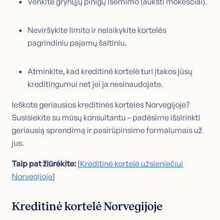
Venkite grynųjų pinigų išėmimo (aukšti mokesčiai).
Neviršykite limito ir nelaikykite kortelės
pagrindiniu pajamų šaltiniu.
Atminkite, kad kreditinė kortelė turi įtakos jūsų
kreditingumui net jei ja nesinaudojate.
Ieškote geriausios kreditinės kortelės Norvegijoje?
Susisiekite su mūsų konsultantu – padėsime išsirinkti
geriausią sprendimą ir pasirūpinsime formalumais už
jus.
Taip pat žiūrėkite:
[
Kreditinė kortelė užsieniečiui
Norvegijoje
]
Kreditinė kortelė Norvegijoje