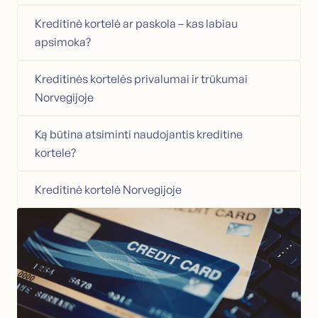
Būsto paskola
Kreditinė kortelė ar paskola – kas labiau
Pasiskolinkite būstui
apsimoka?
Sujunkite turimas paskolas
Omstartslån
Kreditinės kortelės privalumai ir trūkumai
Būsto paskolos skaičiuoklė
Norvegijoje
Klientų aptarnavimas
Ką būtina atsiminti naudojantis kreditine
Susisiekite su mumis
Gidas (NO)
kortele?
Straipsniai
Bankininkystės žodynas (NO)
Kreditinė kortelė Norvegijoje