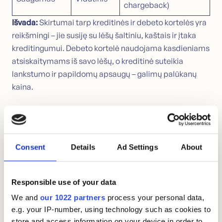
chargeback)
Išvada:
Skirtumai tarp kreditinės ir debeto kortelės yra
reikšmingi – jie susiję su lėšų šaltiniu, kaštais ir įtaka
kreditingumui. Debeto kortelė naudojama kasdieniams
atsiskaitymams iš savo lėšų, o kreditinė suteikia
lankstumo ir papildomų apsaugų – galimų palūkanų
kaina.
Kreditinė kortelė ar paskola – kas
labiau apsimoka?
Consent
Details
Ad Settings
About
Skirtingai nei vartojimo paskolos atveju, kreditinei
kortelei nereikia nurodyti finansavimo tikslo ar pateikti
užstato. Tačiau negalima kreiptis kartu su kitu asmeniu
Responsible use of your data
– nėra bendraskolio galimybės.
We and
our 1022 partners
process your personal data,
e.g. your IP-number, using technology such as cookies to
Kreditinė
store and access information on your device in order to