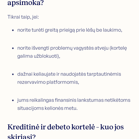
apsimoka?
Tikrai taip, jei:
norite turėti greitą prieigą prie lėšų be laukimo,
norite išvengti problemų vagystės atveju (kortelę
galima užblokuoti),
dažnai keliaujate ir naudojatės tarptautinėmis
rezervavimo platformomis,
jums reikalingas finansinis lankstumas netikėtoms
situacijoms kelionės metu.
Kreditinė ir debeto kortelė – kuo jos
skiriasi?