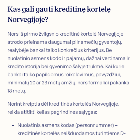
Kas gali gauti kreditinę kortelę
Norvegijoje?
Nors iš pirmo žvilgsnio kreditinė kortelė Norvegijoje
atrodo prieinama daugumai pilnamečių gyventojų,
realybėje bankai taiko konkrečius kriterijus. Be
nuolatinio asmens kodo ir pajamų, dažnai vertinama ir
kredito istorija bei gyvenimo šalyje trukmė. Kai kurie
bankai taiko papildomus reikalavimus, pavyzdžiui,
minimalų 20 ar 23 metų amžių, nors formaliai pakanka
18 metų.
Norint kreiptis dėl kreditinės kortelės Norvegijoje,
reikia atitikti kelias pagrindines sąlygas:
Nuolatinis asmens kodas (personnummer) –
kreditinės kortelės neišduodamos turintiems D-