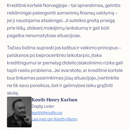
Kreditinė kortelė Norvegijoje – tai sprendimas, galintis
reikšmingai palengvinti asmeninių finansų valdymą –
jei ji naudojama atsakingai. Ji suteikia greitą prieigą
prie lėšų, didesnį mokėjimų lankstumą ir gali būti
pagalba nenumatytose situacijose.
Tačiau būtina suprasti jos kaštus ir veikimo principus –
palūkanos po beprocentinio laikotarpio, įtaka
kreditingumui ar pernelyg didelio įsiskolinimo rizika gali
tapti realia problema. Jei svarstote, ar kreditinė kortelė
bus tinkamas pasirinkimas jūsų situacijoje, įvertinkite
ne tik savo poreikius, bet ir galimybes laiku grąžinti
skolą.
Kenth-Henry Karlsen
Daglig Leder
kenth@motty.no
Les mer om Kenth-Henry