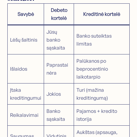
Debeto
Savybė
Kreditinė kortelė
kortelė
Jūsų
Banko suteiktas
Lėšų šaltinis
banko
limitas
sąskaita
Palūkanos po
Paprastai
Išlaidos
beprocentinio
nėra
laikotarpio
Įtaka
Turi (mažina
Jokios
kreditingumui
kreditingumą)
Banko
Pajamos + kredito
Reikalavimai
sąskaita
istorija
Aukštas (apsauga,
Saugumas
Vidutinis