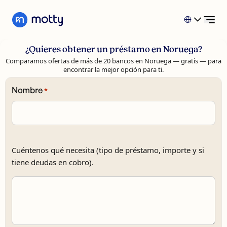
Skip to content
Préstamo personal
Préstamo personal
¿Quieres obtener un préstamo en Noruega?
Solicita un préstamo al consumo
Comparamos ofertas de más de 20 bancos en Noruega — gratis — para
Refinanciación
encontrar la mejor opción para ti.
Tarjeta de crédito
Refinanciación
Hipoteca
Nombre
*
Solicita refinanciación
Atención al cliente
Tarjeta de crédito
Solicita una tarjeta de crédito
Nombre
¿Cómo
Cuéntenos qué necesita (tipo de préstamo, importe y si
Hipoteca
podemos
tiene deudas en cobro).
Solicita una hipoteca
ayudarle?
*
Atención al cliente
Contáctanos