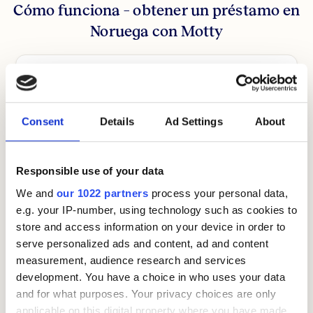
Cómo funciona – obtener un préstamo en
Noruega con Motty
Rellena un formulario rápido con tus datos
Consent
Details
Ad Settings
About
Responsible use of your data
We and
our 1022 partners
process your personal data,
Un asesor te contacta para entender tu
e.g. your IP-number, using technology such as cookies to
situación
store and access information on your device in order to
serve personalized ads and content, ad and content
measurement, audience research and services
development. You have a choice in who uses your data
and for what purposes. Your privacy choices are only
Preparamos una oferta personalizada
applicable on this digital property where you have made