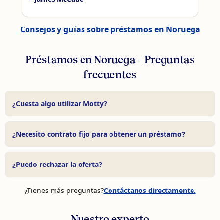
Consejos y guías sobre préstamos en Noruega
Préstamos en Noruega – Preguntas
frecuentes
¿Cuesta algo utilizar Motty?
No. Nuestro servicio es completamente gratuito — el
banco paga la comisión.
¿Necesito contrato fijo para obtener un préstamo?
No siempre. Muchos bancos aceptan contratos
temporales si los ingresos son estables.
¿Puedo rechazar la oferta?
Sí. No estás obligado a aceptar ninguna oferta.
¿Tienes más preguntas?
Contáctanos directamente.
Nuestro experto