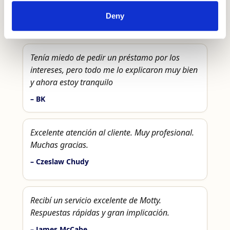
of their services.
Deny
★★★★★
Rating 4.8/5
(Trustpilot)
Tenía miedo de pedir un préstamo por los
intereses, pero todo me lo explicaron muy bien
y ahora estoy tranquilo
– BK
Excelente atención al cliente. Muy profesional.
Muchas gracias.
– Czeslaw Chudy
Recibí un servicio excelente de Motty.
Respuestas rápidas y gran implicación.
– James McCabe