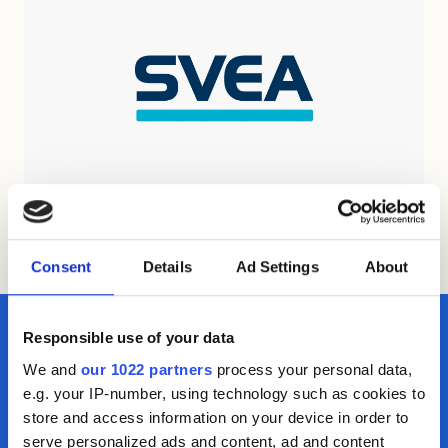
Sikkerhet i bolig
Søk lån med sikkerhet i bolig
Samle dyre lån i boligen
Omstartslån
Boliglånskalkulator
Kundeservice
Kontakt oss
Guider
Artikler
Bankordlisten
Consent
Details
Ad Settings
About
Responsible use of your data
Kontakt oss
We and
our 1022 partners
process your personal data,
Du skal alltid få god hjelp og veiledning av alle
e.g. your IP-number, using technology such as cookies to
store and access information on your device in order to
som jobber i Motty. Våre rådgivere har lang
serve personalized ads and content, ad and content