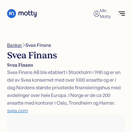
Skip to content
Min
Motty
Forbrukslån
Søk nå
Søk forbrukslån
Banker
>
Svea Finans
Refinansiering av forbrukslån
Forbrukslån
Svea Finans
Forbrukslånskalkulator
Refinansiering
Svea Finans
Kredittkort
Refinansiering
Svea Finans AB ble etablert i Stockholm i 1981 og er en
Sikkerhet i bolig
Søk refinansiering
del av Svea konsernet med over 1000 ansatte og er i
Kundeservice
Refinansiering uten sikkerhet
dag Nordens største privateide finansieringshus med
Refinansiering med sikkerhet
avdelinger over hele Europa. I Norge er de ca 200
Økonomisk hjelp
ansatte med kontorer i Oslo, Trondheim og Hamar.
svea.com
Kredittkort
Søk kredittkort
Kredittkortkalkulator