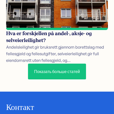
Hva er forskjellen på andel-, aksje- og
selveierleilighet?
Andelsleilighet gir bruksrett gjennom borettslag med
fellesgjeld og fellesutgifter, selveierleilighet gir full
eiendomsrett uten fellesgjeld, og…
Показать больше статей
Контакт