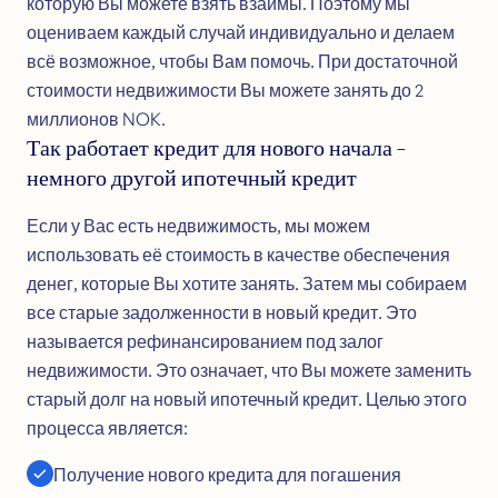
которую Вы можете взять взаймы. Поэтому мы
После отправления нам заявки, Вам будут
оцениваем каждый случай индивидуально и делаем
представлены предложения по кредиту от ведущих
всё возможное, чтобы Вам помочь. При достаточной
банков — быстро и легко с полной свободой выбора,
стоимости недвижимости Вы можете занять до 2
принять или отклонить.
миллионов NOK.
Так работает кредит для нового начала –
Всё происходит в электронном виде поэтому всё
немного другой ипотечный кредит
работает легко и эффективно. Вы просто
подписываете договор с BankID и получаете деньги
Если у Вас есть недвижимость, мы можем
прямо на свой счёт.
использовать её стоимость в качестве обеспечения
денег, которые Вы хотите занять. Затем мы собираем
Вам будут представлены лучшие кредитные
все старые задолженности в новый кредит. Это
предложения, которые были доступны на рынке на
называется рефинансированием под залог
момент отправления заявки на кредит.
недвижимости. Это означает, что Вы можете заменить
старый долг на новый ипотечный кредит. Целью этого
Вы получите всю необходимую помощь в процессе
процесса является:
подачи заявки. Вам нужна помощь в заполнении
самой заявки или Вам сложно что-то понять? Мы
Получение нового кредита для погашения