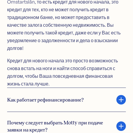
Omstartslån, то есть кредит для нового начала, это
Ипотечный кредит
кредит для тех, кто не может получить кредит в
Кредит на жильё или дачу
традиционном банке, но может предоставить в
Рефинансирование под залог
качестве залога собственную недвижимость. Вы
Кредит на перезапуск финансов (NO)
можете получить такой кредит, даже если у Вас есть
Калькулятор ипотечного кредита
уведомление о задолженности и дела о взыскании
долгов!
Контакт
Свяжитесь с нами
Кредит для нового начала это просто возможность
Полезные советы (NO)
снова встать на ноги и найти способ справиться с
Статьи (NO)
долгом, чтобы Ваша повседневная финансовая
Словарь (NO)
жизнь стала лучше.
Как работает рефинансирование?
Во время рефинансирования, Вы получаете новый
Почему следует выбрать Motty при подаче
кредит, чтобы погасить кредитные карты и дорогие
заявки на кредит?
кредиты с высокими процентами. Стоит