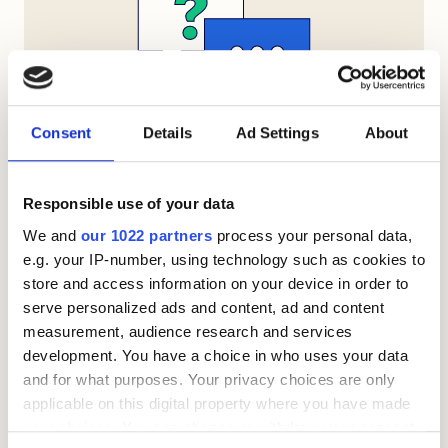
имеет самый большой опыт работы в сфере
потребительских кредитов и рефинансирования. Мы
помогаем с финансированием физическим лицам с
1985 года и являемся независимым кредитным
Motty поможет Вам с
брокером, работающим с большинством банков в
Consent
Details
Ad Settings
About
Норвегии. Мы гарантируем наш опыт и
рефинансированием
индивидуальный подход к клиенту.
Мы поможем Вам сравнить кредитные
Responsible use of your data
предложения от 20 банков, чтобы получить
We and
our 1022 partners
process your personal data,
самые низкие проценты.
e.g. your IP-number, using technology such as cookies to
store and access information on your device in order to
Воспользуйтесь ни к чему не обязывающей и
serve personalized ads and content, ad and content
бесплатной консультацией
и узнайте, как мы
measurement, audience research and services
development. You have a choice in who uses your data
можем помочь Вам с рефинансированием без
and for what purposes. Your privacy choices are only
залога.
applicable on this digital property where you have made
your choices. You can change or withdraw your consent