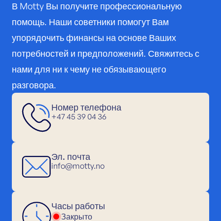
В Motty Вы получите профессиональную
помощь. Наши советники помогут Вам
упорядочить финансы на основе Ваших
потребностей и предположений. Свяжитесь с
нами для ни к чему не обязывающего
разговора.
Номер телефона
+47 45 39 04 36
Эл. почта
info@motty.no
Часы работы
Закрыто