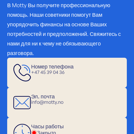
В Motty Вы получите профессиональную
помощь. Наши советники помогут Вам
упорядочить финансы на основе Ваших
потребностей и предположений. Свяжитесь с
нами для ни к чему не обязывающего
разговора.
Номер телефона
+47 45 39 04 36
Эл. почта
info@motty.no
Часы работы
Закрыто