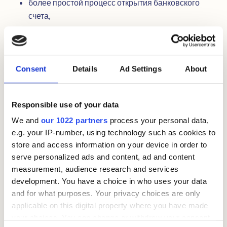
более простой процесс открытия банковского
счета,
возможность оформить кредитную или
дебетовую карту,
Consent
Details
Ad Settings
About
доступ к системе здравоохранения,
Responsible use of your data
возможность пользоваться электронными
We and
our 1022 partners
process your personal data,
государственными услугами.
e.g. your IP-number, using technology such as cookies to
store and access information on your device in order to
Без fødselsnummer
Кредит в Норвегии с D-nummer
serve personalized ads and content, ad and content
не предоставляется
.
measurement, audience research and services
development. You have a choice in who uses your data
Сколько времени занимает получение
and for what purposes. Your privacy choices are only
applicable on this digital property where you have made
fødselsnummer?
your choices. You can change or withdraw your consent