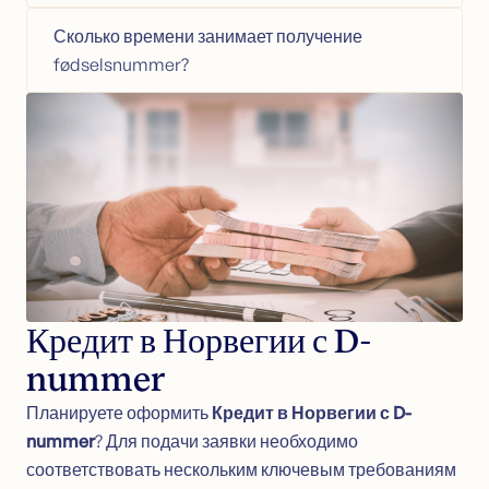
Ипотечный кредит
Сколько времени занимает получение
Кредит на жильё или дачу
fødselsnummer?
Рефинансирование под залог
Кредит на перезапуск финансов (NO)
Калькулятор ипотечного кредита
Контакт
Свяжитесь с нами
Полезные советы (NO)
Статьи (NO)
Словарь (NO)
Кредит в Норвегии с D-
nummer
Планируете оформить
Кредит в Норвегии с D-
nummer
? Для подачи заявки необходимо
соответствовать нескольким ключевым требованиям