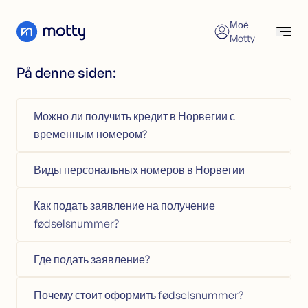
Skip to content
Моё
Motty
På denne siden:
Потребительский кредит
Проверьте предложения
Отправьте заявку на кредит
Можно ли получить кредит в Норвегии с
Рефинансирование кредитов
Потребительский кредит
временным номером?
Калькулятор потребительского кредита
Рефинансирование
Кредитная Карта
Рефинансирование
Виды персональных номеров в Норвегии
Ипотечный кредит
Отправьте заявку на рефинансирование
Контакт
Рефинансирование без залога
Как подать заявление на получение
Рефинансирование под залог
fødselsnummer?
Финансовая помощь
Где подать заявление?
Кредитная Карта
Отправьте заявку на кредитную карту
Почему стоит оформить fødselsnummer?
Калькулятор кредитной карты