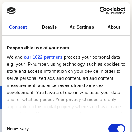
Skip to content
Consent
Details
Ad Settings
About
споживчий кредит
споживчий кредит
Без категорії
Перевірте можливості споживчого кредиту
Рефінансування
Responsible use of your data
кредитна картка
We and
Рефінансування
our 1022 partners
process your personal data,
Іпотечний кредит
Перевірте можливості рефінансування
e.g. your IP-number, using technology such as cookies to
No post found!
Обслуговування клієнтів
store and access information on your device in order to
кредитна картка
serve personalized ads and content, ad and content
Перевірте можливості кредитної картки
measurement, audience research and services
development. You have a choice in who uses your data
Іпотечний кредит
and for what purposes. Your privacy choices are only
Перевірте можливості іпотечного кредиту
applicable on this digital property where you have made
your choices. You can change or withdraw your consent
Обслуговування клієнтів
any time from the Cookie Declaration or by clicking on
Consent
Зв’яжіться з нами
Види кредитів
the Privacy trigger icon.
Necessary
Selection