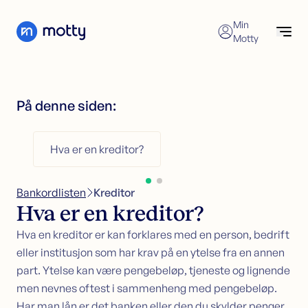
Skip to content
Min
Motty
Forbrukslån
Søk nå
Søk forbrukslån
På denne siden:
Refinansiering av forbrukslån
Forbrukslån
Forbrukslånskalkulator
Refinansiering
Hva er en kreditor?
Kredittkort
Refinansiering
Sikkerhet i bolig
Søk refinansiering
Bankordlisten
>
Kreditor
Kundeservice
Refinansiering uten sikkerhet
Hva er en kreditor?
Refinansiering med sikkerhet
Økonomisk hjelp
Hva en kreditor er kan forklares med en person, bedrift
eller institusjon som har krav på en ytelse fra en annen
Kredittkort
part. Ytelse kan være pengebeløp, tjeneste og lignende
Søk kredittkort
men nevnes oftest i sammenheng med pengebeløp.
Kredittkortkalkulator
Har man lån er det banken eller den du skylder penger