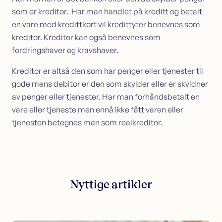
som er kreditor. Har man handlet på kreditt og betalt
Sikkerhet i bolig
en vare med kredittkort vil kredittyter benevnes som
Søk lån med sikkerhet i bolig
Samle dyre lån i boligen
kreditor. Kreditor kan også benevnes som
Omstartslån
fordringshaver og kravshaver.
Boliglånskalkulator
Kreditor er altså den som har penger eller tjenester til
Kundeservice
gode mens debitor er den som skylder eller er skyldner
Kontakt oss
av penger eller tjenester. Har man forhåndsbetalt en
Guider
vare eller tjeneste men ennå ikke fått varen eller
Artikler
tjenesten betegnes man som realkreditor.
Bankordlisten
Nyttige artikler