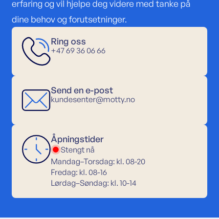
erfaring og vil hjelpe deg videre med tanke på
dine behov og forutsetninger.
Ring oss
+47 69 36 06 66
Send en e-post
kundesenter@motty.no
Åpningstider
Stengt nå
Mandag–Torsdag: kl. 08-20
Fredag: kl. 08-16
Lørdag–Søndag: kl. 10-14