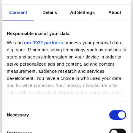
Consent
Details
Ad Settings
About
Behøver du hjelp til skattemelding? Les våre
Responsible use of your data
3 tips her!
Ikke stol på at skattemeldingen er helt korrekt. Sjekk
We and
our 1022 partners
process your personal data,
e.g. your IP-number, using technology such as cookies to
postene, få riktig skatt, unngå baksmell og sørg for at
store and access information on your device in order to
du får de fradragene du har krav på. Vi forteller deg de
serve personalized ads and content, ad and content
viktigste sjekkpunktene på 1-2-3. 1. Sjekk tallene i
measurement, audience research and services
skattemeldingen I god tid før skattemeldingen kom,
development. You have a choice in who uses your data
mottok du ulike årsoppgaver. Finn frem disse før du...
and for what purposes. Your privacy choices are only
applicable on this digital property where you have made
your choices. You can change or withdraw your consent
any time from the Cookie Declaration or by clicking on
Consent
the Privacy trigger icon.
Necessary
Selection
If you allow, we would also like to: