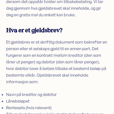
dersom det oppstår tvister om tilbakebetaling. Vi tar
Sikkerhet i bolig
deg gjennom hva gjeldsbrevet skal inneholde, og gir
Søk lån med sikkerhet i bolig
deg en gratis mal du enkelt kan bruke.
Samle dyre lån i boligen
Omstartslån
Hva er et gjeldsbrev?
Boliglånskalkulator
Et gjeldsbrev er et skriftlig dokument som bekrefter en
Kundeservice
Kontakt oss
person eller et selskaps gjeld til en annen part. Det
Guider
fungerer som en kontrakt mellom kreditor (den som
Artikler
låner ut penger) og debitor (den som låner penger),
Bankordlisten
hvor debitor lover å betale tilbake et bestemt beløp på
bestemte vilkår. Gjeldsbrevet skal inneholde
informasjon som:
Navn på kreditor og debitor
Lånebeløpet
Rentesats (hvis relevant)