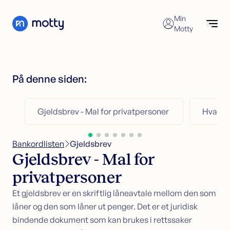
Skip to content
Min
Motty
Forbrukslån
Søk nå
Søk forbrukslån
På denne siden:
Refinansiering av forbrukslån
Forbrukslån
Forbrukslånskalkulator
Refinansiering
Gjeldsbrev - Mal for privatpersoner
Hva er 
Kredittkort
Refinansiering
Sikkerhet i bolig
Søk refinansiering
Bankordlisten
>
Gjeldsbrev
Kundeservice
Refinansiering uten sikkerhet
Gjeldsbrev - Mal for
Refinansiering med sikkerhet
Økonomisk hjelp
privatpersoner
Et gjeldsbrev er en skriftlig låneavtale mellom den som
Kredittkort
låner og den som låner ut penger. Det er et juridisk
Søk kredittkort
bindende dokument som kan brukes i rettssaker
Kredittkortkalkulator