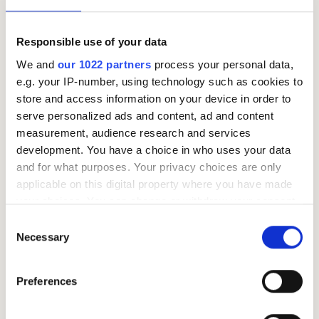
(Låntakeren skal betale tilbake lånet i henhold til
følgende plan)
Responsible use of your data
We and
our 1022 partners
process your personal data,
Signaturer:
e.g. your IP-number, using technology such as cookies to
store and access information on your device in order to
Undertegnede bekrefter herved at de har lest og
serve personalized ads and content, ad and content
forstått vilkårene i dette gjeldsbrevet.
measurement, audience research and services
development. You have a choice in who uses your data
Signatur låntaker
and for what purposes. Your privacy choices are only
applicable on this digital property where you have made
Dato: _____________________
your choices. You can change or withdraw your consent
any time from the Cookie Declaration or by clicking on
Signatur långiver
Consent
the Privacy trigger icon.
Necessary
Selection
Dato: _____________________
If you allow, we would also like to:
Preferences
Vilkår og betingelser
Collect information about your geographical location
which can be accurate to within several meters