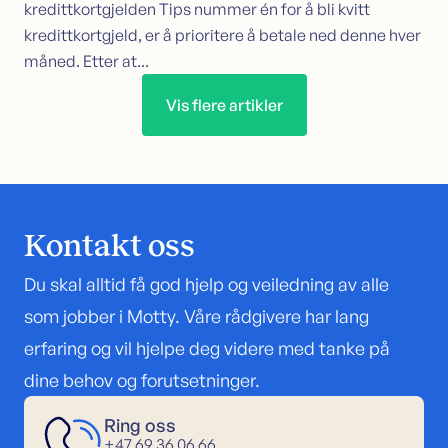
kredittkortgjelden Tips nummer én for å bli kvitt
kredittkortgjeld, er å prioritere å betale ned denne hver
måned. Etter at...
Vis flere artikler
Kontakt oss
Du skal alltid få god hjelp og veiledning av alle
som jobber i Motty. Våre rådgivere har lang
erfaring og vil hjelpe deg videre med tanke på
dine behov og forutsetninger.
Ring oss
+47 69 36 06 66